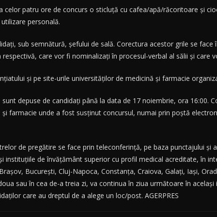
 celor patru ore de concurs o sticluță cu cafea/apă/răcoritoare și cio
 utilizare personală.
didați, sub semnătură, șefului de sală. Corectura acestor grile se face 
 respectivă, care vor fi nominalizați în procesul-verbal al sălii și care 
ențiatului și pe site-urile universităților de medicină și farmacie organ
e sunt depuse de candidați până la data de 17 noiembrie, ora 16:00. Co
ă și farmacie unde a fost susținut concursul, numai prin poștă electron
trelor de pregătire se face prin teleconferință, pe baza punctajului și a 
i instituțiile de învățământ superior cu profil medical acreditate, în in
d, Brașov, București, Cluj-Napoca, Constanța, Craiova, Galați, Iași, O
a doua sau în cea de-a treia zi, va continua în ziua următoare în același
didaților care au dreptul de a alege un loc/post. AGERPRES