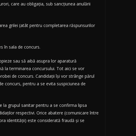
surori, care au obligația, sub sancțiunea anulării
area grilei (atât pentru completarea răspunsurilor
es în sala de concurs.
 copieze sau să aibă asupra lor aparatură
ă la terminarea concursului. Tot aici se vor
robei de concurs. Candidații își vor strânge părul
e de concurs, pentru a se evita suspiciunea de
e la grupul sanitar pentru a se confirma lipsa
didaților respectivi. Orice abatere (comunicare între
ra identității) este considerată fraudă și se