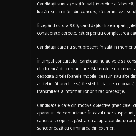
Candidații sunt așezați în sală în ordine alfabetică,
lucrării și eliminării din concurs, să semnaleze șefu
Începând cu ora 9:00, candidaților li se împart gri
considerate corecte, cât și pentru completarea date
Candidații care nu sunt prezenți în sală în momentul
În timpul concursului, candidații nu au voie să cons
electronică de comunicare. Materialele documentare
depozita și telefoanele mobile, ceasuri sau alte di
astfel încât urechile să fie vizibile, iar cei ce po
transmitere a informațiilor prin radiorecepție.
Candidatele care din motive obiective (medicale, cu
aparaturii de comunicare. În cazul unor suspiciuni ju
candidați, copiere, păstrarea asupra candidatului în
sancționează cu eliminarea din examen.