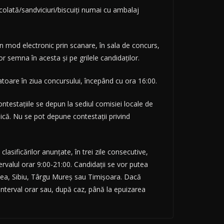
colată/sandviciuri/biscuiți numai cu ambalaj
în mod electronic prin scanare, în sala de concurs,
vor semna în acesta și pe grilele candidaților.
izatoare în ziua concursului, începând cu ora 16:00.
ntestațiile se depun la sediul comisiei locale de
ică. Nu se pot depune contestații privind
clasificărilor anunțate, în trei zile consecutive,
tervalul orar 9:00-21:00. Candidații se vor putea
radea, Sibiu, Târgu Mureș sau Timișoara. Dacă
 interval orar sau, după caz, până la epuizarea