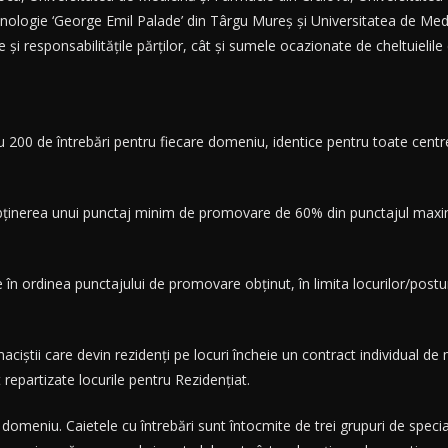
hnologie ‘George Emil Palade’ din Târgu Mureș și Universitatea de Medi
le și responsabilitățile părților, cât și sumele ocazionate de cheltuieli
 200 de întrebări pentru fiecare domeniu, identice pentru toate centr
bținerea unui punctaj minim de promovare de 60% din punctajul maxim r
e în ordinea punctajului de promovare obținut, în limita locurilor/postu
rmaciștii care devin rezidenți pe locuri încheie un contract individual
 repartizate locurile pentru Rezidențiat.
e domeniu. Caietele cu întrebări sunt întocmite de trei grupuri de speci