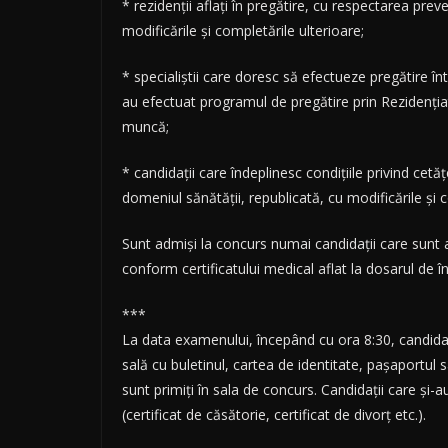
* rezidenții aflați în pregătire, cu respectarea prev
modificările și completările ulterioare;
* specialiștii care doresc să efectueze pregătire înt
au efectuat programul de pregătire prin Rezidențiat
muncă;
* candidații care îndeplinesc condițiile privind cet
domeniul sănătății, republicată, cu modificările și c
Sunt admiși la concurs numai candidații care sunt a
conform certificatului medical aflat la dosarul de în
***
La data examenului, începând cu ora 8:30, candidații
sală cu buletinul, cartea de identitate, pașaportul
sunt primiți în sala de concurs. Candidații care ș
(certificat de căsătorie, certificat de divorț etc.).