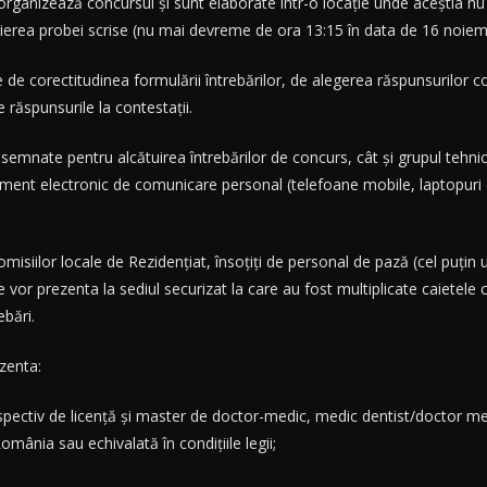
 organizează concursul și sunt elaborate într-o locație unde aceștia nu 
ierea probei scrise (nu mai devreme de ora 13:15 în data de 16 noiem
 de corectitudinea formulării întrebărilor, de alegerea răspunsurilor co
e răspunsurile la contestații.
esemnate pentru alcătuirea întrebărilor de concurs, cât și grupul tehnic
hipament electronic de comunicare personal (telefoane mobile, laptopuri
misiilor locale de Rezidențiat, însoțiți de personal de pază (cel puțin 
or prezenta la sediul securizat la care au fost multiplicate caietele cu 
ebări.
zenta:
respectiv de licență și master de doctor-medic, medic dentist/doctor m
omânia sau echivalată în condițiile legii;