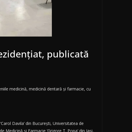
zidențiat, publicată
niile medicină, medicină dentară și farmacie, cu
Carol Davila’ din București, Universitatea de
de Medicină și Farmacie ‘Grigore T. Popa’ din Iași,