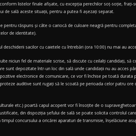
 conform listelor finale afișate, cu excepția perechilor soț-soție, frați-
lui de sală aceste situații, pentru a putea fi așezați separat.
lele pentru răspuns și câte o cariocă de culoare neagră pentru complet
lor de identitate).
 deschiderii sacilor cu caietele cu întrebări (ora 10:00) nu mai au acc
ulte niciun fel de materiale scrise, să discute cu ceilalți candidați, să
 sunt depozitate într-un loc din sală unde candidații nu au acces pân
spozitive electronice de comunicare, ce vor fi închise pe toată durata p
artă proteze auditive sunt rugați să le scoată pe perioada celor patru or
lturale etc.) poartă capul acoperit vor fi însoțite de o supraveghetoar
stificate, din dispoziția șefului de sală se poate solicita controlul can
 timpul concursului a oricărei aparaturi de transmisie, înșelăciune asup