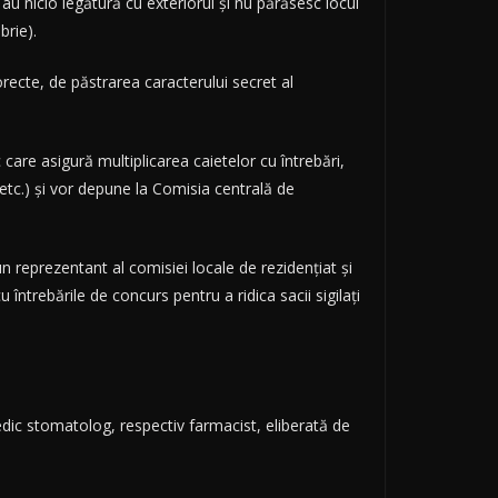
au nicio legătură cu exteriorul și nu părăsesc locul
brie).
recte, de păstrarea caracterului secret al
 care asigură multiplicarea caietelor cu întrebări,
 etc.) și vor depune la Comisia centrală de
un reprezentant al comisiei locale de rezidențiat și
întrebările de concurs pentru a ridica sacii sigilați
edic stomatolog, respectiv farmacist, eliberată de