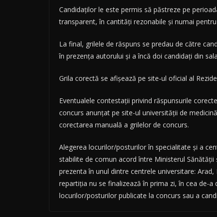
Candidaților le este permis să păstreze pe perioada
transparent, în cantități rezonabile și numai pentru
La final, grilele de răspuns se predau de către can
în prezența autorului și a încă doi candidați din sala
Grila corectă se afișează pe site-ul oficial al Rezid
Eventualele contestații privind răspunsurile corect
concurs anunțat pe site-ul universității de medicin
corectarea manuală a grilelor de concurs.
Alegerea locurilor/posturilor în specialitate și a cen
stabilite de comun acord între Ministerul Sănătății ș
prezenta în unul dintre centrele universitare: Ara
repartiția nu se finalizează în prima zi, în cea de-
locurilor/posturilor publicate la concurs sau a can