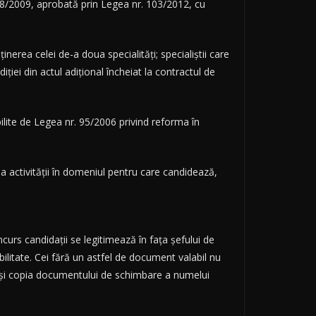
r. 18/2009, aprobată prin Legea nr. 103/2012, cu
inerea celei de-a doua specialități; specialiștii care
iei din actul adițional încheiat la contractul de
bilite de Legea nr. 95/2006 privind reforma în
a activității în domeniul pentru care candidează,
ncurs candidații se legitimează în fața șefului de
ilitate. Cei fără un astfel de document valabil nu
or și copia documentului de schimbare a numelui