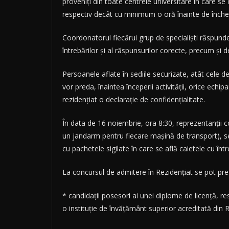
proveniți din toate centrele universitare în care se
respectiv decât cu minimum o oră înainte de înche
Coordonatorul fiecărui grup de specialiști răspunde
întrebărilor și al răspunsurilor corecte, precum și d
Persoanele aflate în sediile securizate, atât cele d
vor preda, înaintea începerii activității, orice ec
rezidențiat o declarație de confidențialitate.
În data de 16 noiembrie, ora 8:30, reprezentanții co
un jandarm pentru fiecare mașină de transport), se v
cu pachetele sigilate în care se află caietele cu într
La concursul de admitere în Rezidențiat se pot pre
* candidații posesori ai unei diplome de licență, 
o instituție de învățământ superior acreditată din R