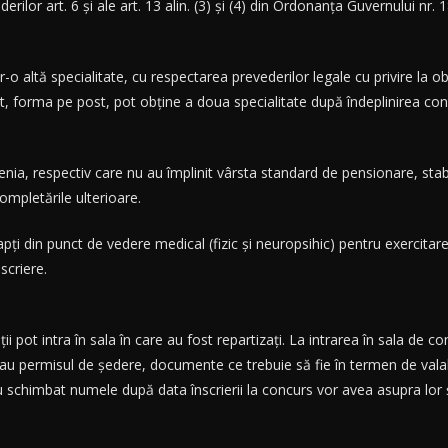
ederilor art. 6 și ale art. 13 alin. (3) și (4) din Ordonanța Guvernului n
r-o altă specialitate, cu respectarea prevederilor legale cu privire la obț
, forma pe post, pot obține a doua specialitate după îndeplinirea condiț
ățenia, respectiv care nu au împlinit vârsta standard de pensionare, sta
ompletările ulterioare.
pți din punct de vedere medical (fizic și neuropsihic) pentru exercitare
scriere.
 pot intra în sala în care au fost repartizați. La intrarea în sala de co
 sau permisul de ședere, documente ce trebuie să fie în termen de valab
i-au schimbat numele după data înscrierii la concurs vor avea asupra l