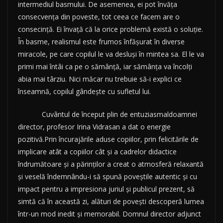
intermediul basmului. De asemenea, ei pot învăța
consecvența din poveste, tot ceea ce facem are o
consecință. Ei învață că la orice problemă există o soluție.
În basme, realismul este frumos înfășurat în diverse
miracole, pe care copilul le va desluși în mintea sa. El le va
primi mai întâi ca pe o sămânță, iar sămânța va încolți
abia mai târziu. Nici măcar nu trebuie să-i explici ce
înseamnă, copilul gândește cu sufletul lui.
Cuvântul de început plin de entuziasmaldoamnei
director, profesor Irina Vidrasan a dat o energie
pozitivă.Prin încurajările aduse copiilor, prin felicitările de
implicare atât a copiilor cât și a cadrelor didactice
îndrumătoare și a părinților a creat o atmosferă relaxantă
și veselă îndemnându-i să spună poveștile autentic și cu
impact pentru a impresiona juriul și publicul prezent, să
simtă că în această zi, alături de povești descoperă lumea
într-un mod inedit și memorabil. Domnul director adjunct