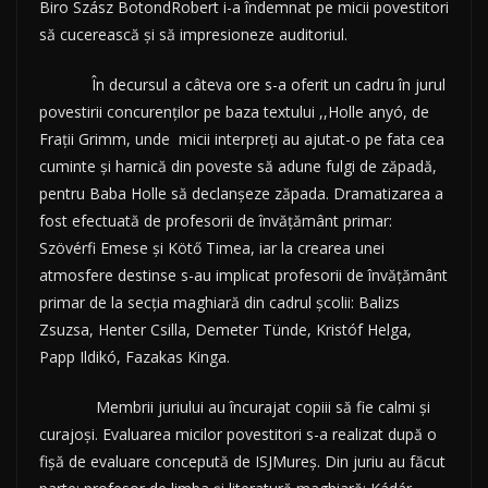
Biro Szász BotondRobert i-a îndemnat pe micii povestitori
să cucerească și să impresioneze auditoriul.
În decursul a câteva ore s-a oferit un cadru în jurul
povestirii concurenților pe baza textului ,,Holle anyó, de
Frații Grimm, unde micii interpreți au ajutat-o pe fata cea
cuminte și harnică din poveste să adune fulgi de zăpadă,
pentru Baba Holle să declanșeze zăpada. Dramatizarea a
fost efectuată de profesorii de învățământ primar:
Szövérfi Emese și Kötő Timea, iar la crearea unei
atmosfere destinse s-au implicat profesorii de învățământ
primar de la secția maghiară din cadrul școlii: Balizs
Zsuzsa, Henter Csilla, Demeter Tünde, Kristóf Helga,
Papp Ildikó, Fazakas Kinga.
Membrii juriului au încurajat copiii să fie calmi și
curajoși. Evaluarea micilor povestitori s-a realizat după o
fișă de evaluare concepută de ISJMureș. Din juriu au făcut