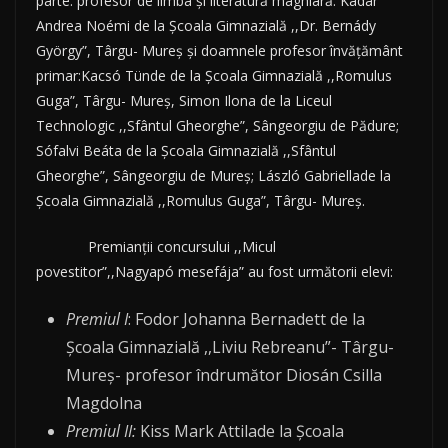
parte: profesor de limba și literatură maghiară: Kádár
Andrea Noémi de la Școala Gimnazială ,,Dr. Bernády
György”, Târgu- Mureș și doamnele profesor învățământ
primar:Kacsó Tünde de la Școala Gimnazială ,,Romulus
Guga”, Târgu- Mureș, Simon Ilona de la Liceul
Technologic ,,Sfântul Gheorghe”, Sângeorgiu de Pădure;
Sófalvi Beáta de la Școala Gimnazială ,,Sfântul
Gheorghe”, Sângeorgiu de Mureș; László Gabriellade la
Școala Gimnazială ,,Romulus Guga”, Târgu- Mureș.
Premianții concursului ,,Micul
povestitor”,,Nagyapó mesefája” au fost următorii elevi:
Premiul I
: Fodor Johanna Bernadett de la
Școala Gimnazială ,,Liviu Rebreanu”- Târgu-
Mureș- profesor îndrumător Diosán Csilla
Magdolna
Premiul II:
Kiss Mark Attilade la Școala