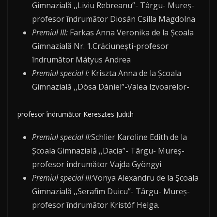
Gimnazială ,,Liviu Rebreanu”- Târgu- Mureș-
profesor îndrumător Diosán Csilla Magdolna
Premiul III:
Farkas Anna Veronika de la Școala
Gimnazială Nr. 1.Crăciunești-profesor
îndrumător Mátyus Andrea
Premiul special I:
Kriszta Anna de la Școala
Gimnazială ,,Dósa Dániel”-Valea Izvoarelor-
profesor îndrumător Keresztes Judith
Premiul special II:
Schlier Karoline Edith de la
Școala Gimnazială ,,Dacia”- Târgu- Mureș-
profesor îndrumător Vajda Gyöngyi
Premiul special III:
Vonya Alexandru de la Școala
Gimnazială ,,Serafim Duicu”- Târgu- Mureș-
profesor îndrumător Kristóf Helga.