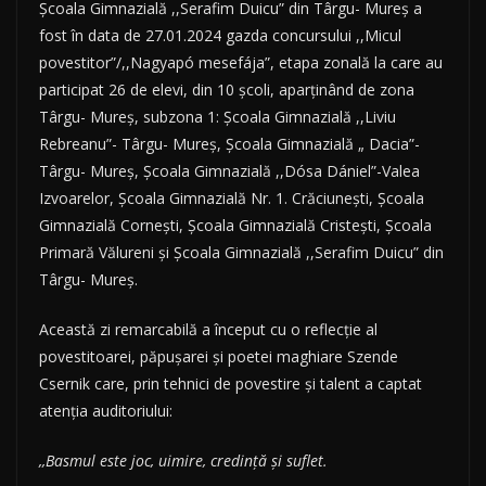
Școala Gimnazială ,,Serafim Duicu” din Târgu- Mureș a
fost în data de 27.01.2024 gazda concursului ,,Micul
povestitor”/,,Nagyapó mesefája”, etapa zonală la care au
participat 26 de elevi, din 10 școli, aparținând de zona
Târgu- Mureș, subzona 1: Școala Gimnazială ,,Liviu
Rebreanu”- Târgu- Mureș, Școala Gimnazială „ Dacia”-
Târgu- Mureș, Școala Gimnazială ,,Dósa Dániel”-Valea
Izvoarelor, Școala Gimnazială Nr. 1. Crăciunești, Școala
Gimnazială Cornești, Școala Gimnazială Cristești, Școala
Primară Vălureni și Școala Gimnazială ,,Serafim Duicu” din
Târgu- Mureș.
Această zi remarcabilă a început cu o reflecție al
povestitoarei, păpușarei și poetei maghiare Szende
Csernik care, prin tehnici de povestire și talent a captat
atenția auditoriului:
,,Basmul este joc, uimire, credință și suflet.