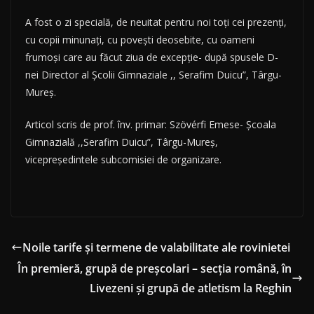
A fost o zi specială, de neuitat pentru noi toți cei prezenți,
cu cop
ii minunați, cu povești deosebite, cu oameni
frumoși care au făcut ziua de excepție- după spusele D-
nei Director al Școlii Gimnaziale ,, Serafim Duicu”, Târgu-
Mureș.
Articol scris de prof. înv. primar: Szövérfi Emese- Școala
Gimnazială ,,Serafim Duicu”, Târgu-Mureș,
vicepreședintele subcomisiei de organizare.
Noile tarife și termene de valabilitate ale rovinietei
În premieră, grupă de preșcolari – secția română, în
Livezeni și grupă de atletism la Reghin