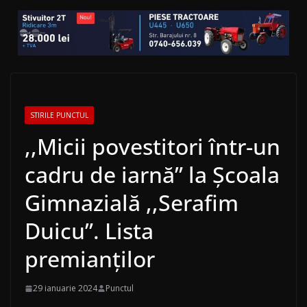
STIRILE PUNCTUL
,,Micii povestitori într-un
cadru de iarnă” la Școala
Gimnazială ,,Serafim
Duicu”. Lista
premianților
29 ianuarie 2024
Punctul