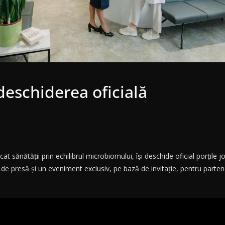
eschiderea oficială
ănătății prin echilibrul microbiomului, își deschide oficial porțile joi,
e presă și un eveniment exclusiv, pe bază de invitație, pentru partener