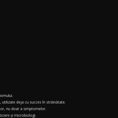
iomului.
tilizate deja cu succes în străinătate.
ilor, nu doar a simptomelor.
icieni și microbiologi.