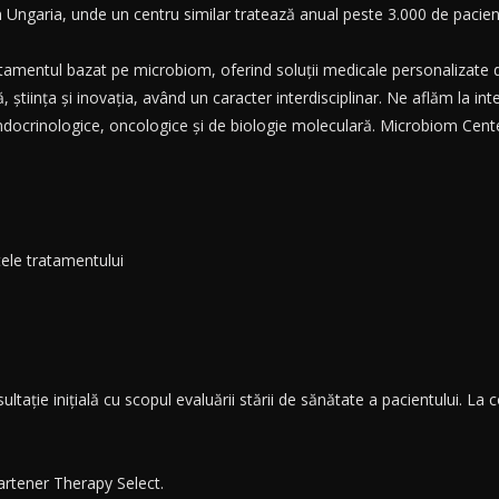
m Ungaria, unde un centru similar tratează anual peste 3.000 de pacienț
amentul bazat pe microbiom, oferind soluții medicale personalizate de
, știința și inovația, având un caracter interdisciplinar. Ne aflăm la in
endocrinologice, oncologice și de biologie moleculară. Microbiom Cen
tele tratamentului
tație inițială cu scopul evaluării stării de sănătate a pacientului. La
artener Therapy Select.