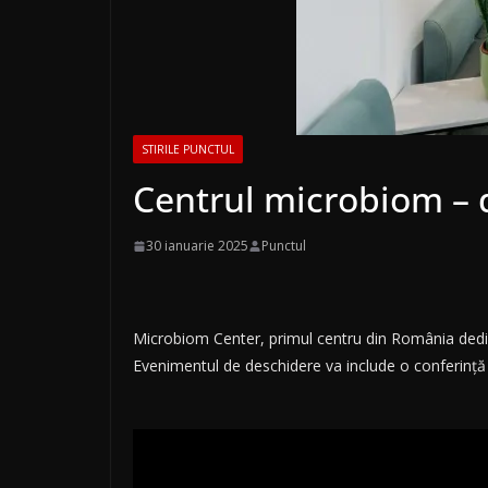
STIRILE PUNCTUL
Centrul microbiom – d
30 ianuarie 2025
Punctul
Microbiom Center, primul centru din România dedicat s
Evenimentul de deschidere va include o conferință d