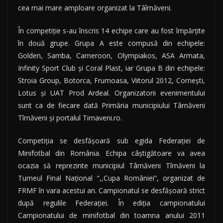
cea mai mare amploare organizat la Tâîrnăveni.
În competiţie s-au înscris 14 echipe care au fost împărţite
în două grupe. Grupa A este compusă din echipele:
Golden, Samba, Cameroon, Olympiakos, ASA Armata,
Infinity Sport Club şi Coral Plast, iar Grupa B din echipele:
Stroia Group, Botorca, Frumoasa, Viitorul 2012, Corneşti,
Lotus şi UAT Prod Ardeal. Organizatorii evenimentului
sunt ca de fiecare dată Primăria municipiului Târnăveni
Tîrnăveni şi portalul Tirnaveni.ro.
Competiţia se desfăşoară sub egida Federaţiei de
Minifotbal din România. Echipa câştigătoare va avea
ocazia să reprezinte municipiul Târnăveni Tîrnăveni la
Turneul Final Naţional “,,Cupa României”, organizat de
FRMF în vara acestui an. Campionatul se desfăşoară strict
după regulile Federaţiei. În ediţia campionatului
Campionatului de minifotbal din toamna anului 2011