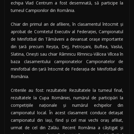
echipa Vlad Centrum a fost desemnată, să participe la
turneul Campionilor din România.
Chiar din primul an de afiliere, în clasamentul întocmit şi
aprobat de Comitetul Executiv al Federaţiei, Campionatul
de Minifotbal din Târnăveni a devansat oraşe importante
din ţară precum Reşiţa, Dej, Petroşani, Buftea, Vaslui,
Slatina, Oneşti sau chiar Râmnicu Rîmnicu-Vâlcea Vîlcea în
baza clasamentului campionatelor Campionatelor de
minifotbal din ţară întocmit de Federaţia de Minifotbal din
România.
Criteriile au fost: rezultatele Rezultatele la turneul final,
rezultatele la Cupa României, numărul de participări la
competiţiile naţionale şi numărul echipelor din
campionatul local. În acest clasament conduce detaşat
campionatul din Iaşi, fiind şi cel mai vechi oraş afiliat,
urmat de cel din Zalău. Recent România a câştigat şi