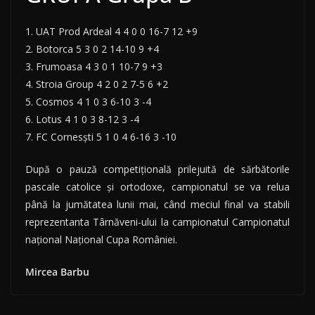
1. UAT Prod Ardeal 4 4 0 0 16-7 12 +9
2. Botorca 5 3 0 2 14-10 9 +4
3. Frumoasa 4 3 0 1 10-7 9 +3
4. Stroia Group 4 2 0 2 7-5 6 +2
5. Cosmos 4 1 0 3 6-10 3 -4
6. Lotus 4 1 0 3 8-12 3 -4
7. FC Cornesști 5 1 0 4 6-16 3 -10
După o pauză competiţională prilejuită de sărbătorile
pascale catolice şi ortodoxe, campionatul se va relua
până la jumătatea lunii mai, când meciul final va stabili
reprezentanta Târnăveni-ului la campionatul Campionatul
naţional Naţional Cupa României.
Mircea Barbu