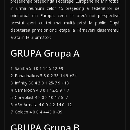
preşedenţia preşedinţia Federaţiei Europene de Minifotbal
în urma reuniunii celor 15 preşedinţi ai federaţiilor de
minifotbal din Europa, ceea ce oferă noi perspective
acestui sport cu tot mai multă priză la public. După
disputarea primelor cinci etape la Târnăveni clasamentul
arată în felul următor:
GRUPA Grupa A
1. Samba 5 4 0 1 14-5 12 +9
2. Panatinaikos 5 3 0 2 38-14 9 +24
3. Infinity SC 4 3 0 1 25-7 9 +18
4. Cameroon 4 3 0 1 12-5 9 + 7
5. Coralplast 4 2 0 2 10-17 6 -7
6. ASA Armata 4 0 0 4 2-14 0 -12
7. Golden 4 0 0 4 4-43 0 -39
GRUPA Grupa B