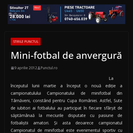
STIRILE PUNCTUL
Mini-fotbal de anvergură
9 aprilie 2012
Punctul.ro
La
începutul lunii martie a început o nouă ediţie a
campionatulului Campionatului de minifotbal din
Târnăveni, constând pentru Cupa României. Astfel, Sute
de iubitori ai fotbalului au participat în fiecare sfârşit de
săptămânaă la meciurile disputate cu pasiune de
fotbaliştii amatori. Şi asta deoarece campionatul
Campionatul de minifotbal este evenimentul sportiv cu