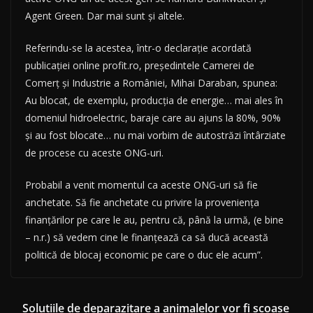
Agent Green. Dar mai sunt și altele.
Referindu-se la acestea, într-o declarație acordată
publicației online profit.ro, președintele Camerei de
Comerț și Industrie a României, Mihai Daraban, spunea:
Au blocat, de exemplu, producția de energie… mai ales în
domeniul hidroelectric, baraje care au ajuns la 80%, 90%
și au fost blocate… nu mai vorbim de autostrăzi întârziate
de procese cu aceste ONG-uri.
Probabil a venit momentul ca aceste ONG-uri să fie
anchetate. Să fie anchetate cu privire la proveniența
finanțărilor pe care le au, pentru că, până la urmă, (e bine
– n.r.) să vedem cine le finanțează ca să ducă această
politică de blocaj economic pe care o duc ele acum”.
Soluțiile de deparazitare a animalelor vor fi scoase