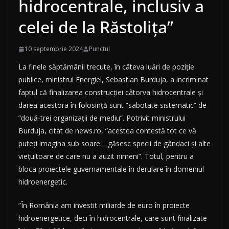
hidrocentrale, inclusiv a
celei de la Răstolița”
10 septembrie 2024
Punctul
La finele săptămânii trecute, în câteva luări de poziție
publice, ministrul Energiei, Sebastian Burduja, a incriminat
faptul că finalizarea construcției câtorva hidrocentrale și
darea acestora în folosință sunt ”sabotate sistematic” de
”două-trei organizații de mediu”. Potrivit ministrului
Burduja, citat de news.ro, ”acestea contestă tot ce vă
puteți imagina sub soare… găsesc specii de gândaci și alte
viețuitoare de care nu a auzit nimeni”. Totul, pentru a
bloca proiectele guvernamentale în derulare în domeniul
hidroenergetic.
”În România am investit miliarde de euro în proiecte
hidroenergetice, deci în hidrocentrale, care sunt finalizate