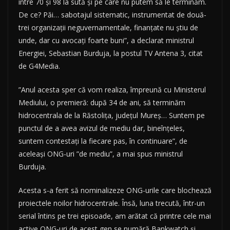
între 70 şi 98 la sută şi pe care nu putem să le terminăm.
De ce? Păi… sabotajul sistematic, instrumentat de două-
trei organizaţii neguvernamentale, finanţate nu ştiu de
unde, dar cu avocaţi foarte buni”, a declarat ministrul
Energiei, Sebastian Burduja, la postul TV Antena 3, citat
de G4Media.
”Anul acesta sper că vom realiza, împreună cu Ministerul
Mediului, o premieră: după 34 de ani, să terminăm
hidrocentrala de la Răstoliţa, judeţul Mureş… Suntem pe
punctul de a avea avizul de mediu dar, bineînţeles,
suntem contestaţi la fiecare pas, în continuare”, de
aceleași ONG-uri ”de mediu”, a mai spus ministrul
Burduja.
Acesta s-a ferit să nominalizeze ONG-urile care blochează
proiectele noilor hidrocentrale. Însă, luna trecută, într-un
serial întins pe trei episoade, am arătat că printre cele mai
active ONG-uri de acest gen se numără Bankwatch și