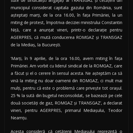
sute de sindicalişti angajaţi ai TRANSGAZ şi cetăţeni din
municipiul considerat capitala gazului din România, sunt
aşteptaţi marţi, de la ora 16.00, în faţa Primăriei, la un
miting de protest, împotriva deciziei ministrului Constantin
Niţă, care a anunţat vineri, printr-o declaraţie pentru
AGERPRES, că mută conducerea ROMGAZ şi TRANSGAZ
de la Mediaş, la Bucureşti.
‘Marţi, în 9 aprilie, de la ora 16.00, avem miting în faţa
Primăriei. Am vorbit cu liderul sindical de la ROMGAZ, care
a făcut şi el o cerere în sensul acesta. Ne aşteptăm ca să
vină la miting nu doar oamenii din ROMGAZ, ci mult mai
mulţi, pentru că este o problemă care priveşte tot oraşul.
25 % la sută din bugetul neconsolidat, se bazează pe cele
două societăţi de gaz, ROMGAZ şi TRANSGAZ’, a declarat
vineri, pentru AGERPRES, primarul Mediaşului, Teodor
Neamţu.
Acesta consideră că cetăţenii Mediaşului reprezintă o