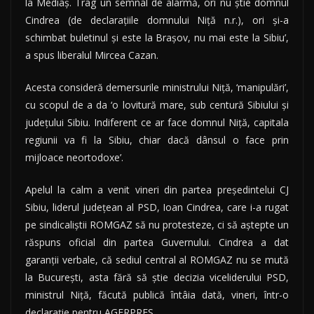
la Mediaş. Trag un semnal de alarmă, ori nu ştie domnul
Cindrea (de declaraţiile domnului Niţă n.r.), ori şi-a
schimbat buletinul şi este la Braşov, nu mai este la Sibiu’,
a spus liberalul Mircea Cazan.
Acesta consideră demersurile ministrului Niţă, ‘manipulări’,
cu scopul de a da ‘o lovitură mare, sub centură Sibiului şi
judeţului Sibiu. Indiferent ce ar face domnul Niţă, capitala
regiunii va fi la Sibiu, chiar dacă dânsul o face prin
mijloace neortodoxe’.
Apelul la calm a venit vineri din partea preşedintelui CJ
Sibiu, liderul judeţean al PSD, Ioan Cindrea, care i-a rugat
pe sindicaliştii ROMGAZ să nu protesteze, ci să aştepte un
răspuns oficial din partea Guvernului. Cindrea a dat
garanţii verbale, că sediul central al ROMGAZ nu se mută
la Bucureşti, asta fără să ştie decizia viceliderului PSD,
ministrul Niţă, făcută publică întâia dată, vineri, într-o
declaraţie pentru AGERPRES