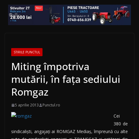
STIRILE PUNCTUL
Miting împotriva
mutării, în fața sediului
Romgaz
5 aprilie 2013
Punctul.ro
Cei
380 de
sindicalişti, angajaţi ai ROMGAZ Mediaş, împreună cu alte