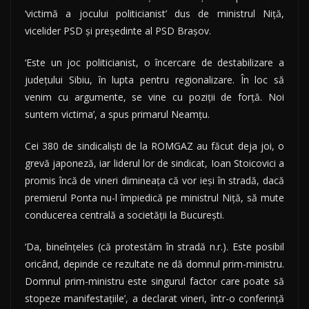
‘victimă a jocului politicianist’ dus de ministrul Niţă,
vicelider PSD şi preşedinte al PSD Braşov.
‘Este un joc politicianist, o încercare de destabilizare a
judeţului Sibiu, în lupta pentru regionalizare. În loc să
venim cu argumente, se vine cu poziţii de forţă. Noi
suntem victima’, a spus primarul Neamţu.
Cei 380 de sindicalişti de la ROMGAZ au făcut deja joi, o
grevă japoneză, iar liderul lor de sindicat, Ioan Stoicovici a
promis încă de vineri dimineaţa că vor ieşi în stradă, dacă
premierul Ponta nu-l împiedică pe ministrul Niţă, să mute
conducerea centrală a societăţii la Bucureşti.
‘Da, bineînţeles (că protestăm în stradă n.r.). Este posibil
oricând, depinde ce rezultate ne dă domnul prim-ministru.
Domnul prim-ministru este singurul factor care poate să
stopeze manifestaţiile’, a declarat vineri, într-o conferinţă