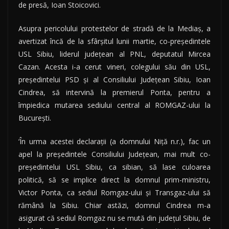
de presă, Ioan Stoicovici.
Asupra pericolului protestelor de stradă de la Mediaş, a
avertizat încă de la sfârşitul lunii martie, co-preşedintele
USL Sibiu, liderul judeţean al PNL, deputatul Mircea
Cazan. Acesta i-a cerut vineri, colegului său din USL,
preşedintelui PSD şi al Consiliului Judeţean Sibiu, Ioan
Cindrea, să intervină la premierul Ponta, pentru a
împiedica mutarea sediului central al ROMGAZ-ului la
Bucureşti.
‘În urma acestei declaraţii (a domnului Niţă n.r.), fac un
apel la preşedintele Consiliului Judeţean, mai mult co-
preşedintelui USL Sibiu, ca sibian, să lase culoarea
politică, să se implice direct la domnul prim-ministru,
Victor Ponta, ca sediul Romgaz-ului şi Transgaz-ului să
rămână la Sibiu. Chiar astăzi, domnul Cindrea m-a
asigurat că sediul Romgaz nu se mută din judeţul Sibiu, de