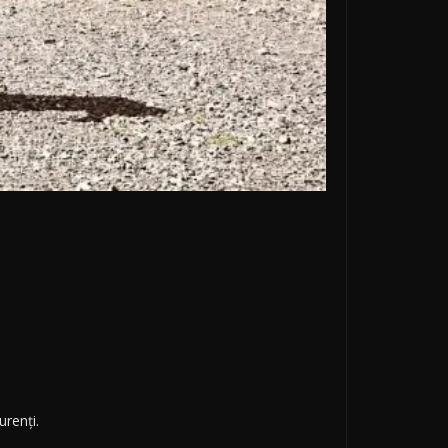
renți.