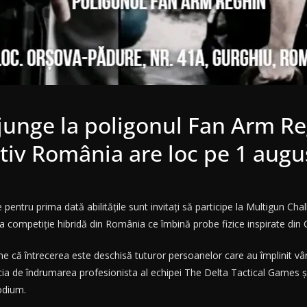
junge la poligonul Fan Arm R
rtiv România are loc pe 1 augu
eze pentru prima dată abilitățile sunt invitați să participe la Multigun C
 competiție hibridă din România ce îmbină probe fizice inspirate din Cr
ne că întrecerea este deschisă tuturor persoanelor care au împlinit vârs
ficia de îndrumarea profesionista al echipei The Delta Tactical Games 
odium.