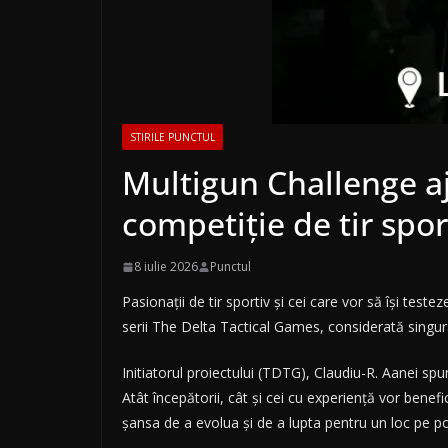
STIRILE PUNCTUL
Multigun Challenge a
competiție de tir spo
8 iulie 2026
Punctul
Pasionații de tir sportiv și cei care vor să își test
serii The Delta Tactical Games, considerată singura
Initiatorul proiectului (TDTG), Claudiu-R. Aanei spu
Atât începătorii, cât și cei cu experiență vor bene
șansa de a evolua și de a lupta pentru un loc pe p