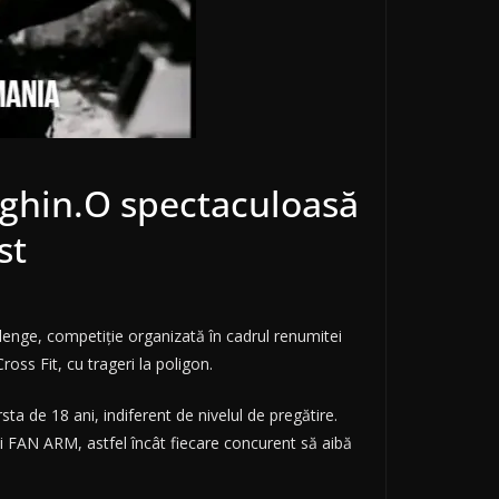
eghin.O spectaculoasă
st
hallenge, competiție organizată în cadrul renumitei
oss Fit, cu trageri la poligon.
ta de 18 ani, indiferent de nivelul de pregătire.
și FAN ARM, astfel încât fiecare concurent să aibă