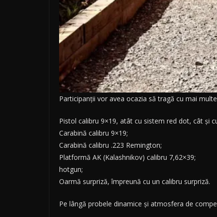
Participanții vor avea ocazia să tragă cu mai multe 
Pistol calibru 9×19, atât cu sistem red dot, cât și 
Carabină calibru 9×19;
Carabină calibru .223 Remington;
Platformă AK (Kalashnikov) calibru 7,62×39;
hotgun;
Oarmă surpriză, împreună cu un calibru surpriză.
Pe lângă probele dinamice și atmosfera de competiț