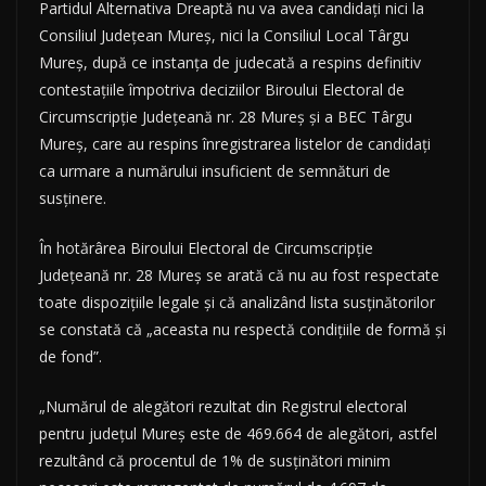
Partidul Alternativa Dreaptă nu va avea candidaţi nici la
Consiliul Judeţean Mureş, nici la Consiliul Local Târgu
Mureş, după ce instanţa de judecată a respins definitiv
contestaţiile împotriva deciziilor Biroului Electoral de
Circumscripţie Judeţeană nr. 28 Mureş şi a BEC Târgu
Mureş, care au respins înregistrarea listelor de candidaţi
ca urmare a numărului insuficient de semnături de
susţinere.
În hotărârea Biroului Electoral de Circumscripţie
Judeţeană nr. 28 Mureş se arată că nu au fost respectate
toate dispoziţiile legale şi că analizând lista susţinătorilor
se constată că „aceasta nu respectă condiţiile de formă şi
de fond”.
„Numărul de alegători rezultat din Registrul electoral
pentru judeţul Mureş este de 469.664 de alegători, astfel
rezultând că procentul de 1% de susţinători minim