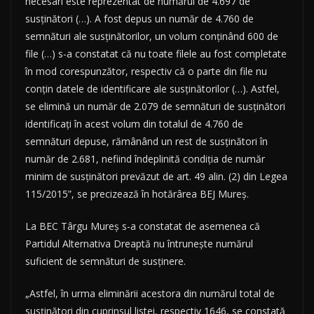
necesari este reprezentat de numărul de 4.697 de
susţinători (…). A fost depus un număr de 4.760 de
semnături ale susţinătorilor, un volum conţinând 600 de
file (…) s-a constatat că nu toate filele au fost completate
în mod corespunzător, respectiv că o parte din file nu
conţin datele de identificare ale susţinătorilor (…). Astfel,
se elimină un număr de 2.079 de semnături de susţinători
identificaţi în acest volum din totalul de 4.760 de
semnături depuse, rămânând un rest de susţinători în
număr de 2.681, nefiind îndeplinită condiţia de număr
minim de susţinători prevăzut de art. 49 alin. (2) din Legea
115/2015”, se precizează în hotărârea BEJ Mureş.
La BEC Târgu Mureş s-a constatat de asemenea că
Partidul Alternativa Dreaptă nu întruneşte numărul
suficient de semnături de susţinere.
„Astfel, în urma eliminării acestora din numărul total de
susţinători din cuprinsul listei, respectiv 1646, se constată