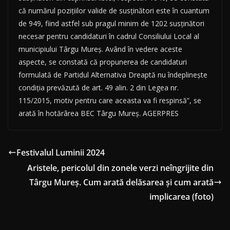
că numărul poziţiilor valide de susţinători este în cuantum
de 949, fiind astfel sub pragul minim de 1202 susţinători
necesar pentru candidaturi în cadrul Consiliului Local al
municipiului Târgu Mureş. Având în vedere aceste
aspecte, se constată că propunerea de candidaturi
formulată de Partidul Alternativa Dreaptă nu îndeplineşte
condiţia prevăzută de art. 49 alin. 2 din Legea nr.
115/2015, motiv pentru care aceasta va fi respinsă”, se
arată în hotărârea BEC Târgu Mureş. AGERPRES
Festivalul Luminii 2024
Aristele, pericolul din zonele verzi neîngrijite din
Târgu Mureș. Cum arată delăsarea și cum arată
implicarea (foto)