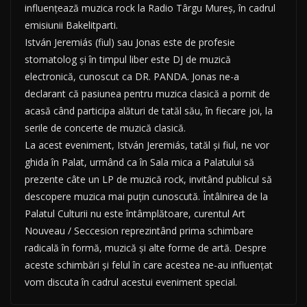
influențează muzica rock la Radio Târgu Mureș, în cadrul
emisiunii Bakelitparti.
István Jeremiás (fiul) sau Jonas este de profesie
stomatolog și în timpul liber este DJ de muzică
electronică, cunoscut ca DR. PANDA. Jonas ne-a
declarant că pasiunea pentru muzica clasică a pornit de
acasă când participa alături de tatăl său, în fiecare joi, la
serile de concerte de muzică clasică.
La acest eveniment, István Jeremiás, tatăl și fiul, ne vor
ghida în Palat, urmând ca în Sala mica a Palatului să
prezente câte un LP de muzică rock, invitând publicul să
descopere muzica mai puțin cunoscută. Întâlnirea de la
Palatul Culturii nu este întâmplătoare, curentul Art
Nouveau / Seccesion reprezintând prima schimbare
radicală în formă, muzică și alte forme de artă. Despre
aceste schimbări și felul în care acestea ne-au influențat
vom discuta în cadrul acestui eveniment special.