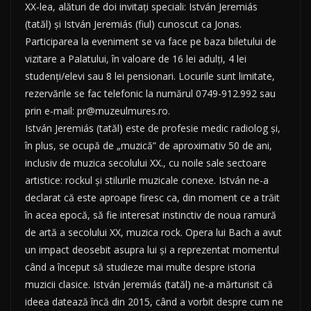
XX-lea, alături de doi invitați speciali: István Jeremiás
(tatăl) și István Jeremiás (fiul) cunoscut ca Jonas.
Participarea la eveniment se va face pe baza biletului de
vizitare a Palatului, în valoare de 16 lei adulți, 4 lei
studenți/elevi sau 8 lei pensionari. Locurile sunt limitate,
rezervările se fac telefonic la numărul 0749-912.992 sau
prin e-mail: pr@muzeulmures.ro.
István Jeremiás (tatăl) este de profesie medic radiolog și,
în plus, se ocupă de „muzică” de aproximativ 50 de ani,
inclusiv de muzica secolului XX., cu noile sale sectoare
artistice: rockul și stilurile muzicale conexe. István ne-a
declarat că este aproape firesc ca, din moment ce a trăit
în acea epocă, să fie interesat instinctiv de noua ramură
de artă a secolului XX, muzica rock. Opera lui Bach a avut
un impact deosebit asupra lui și a reprezentat momentul
când a început să studieze mai multe despre istoria
muzicii clasice. István Jeremiás (tatăl) ne-a mărturisit că
ideea datează încă din 2015, când a vorbit despre cum ne