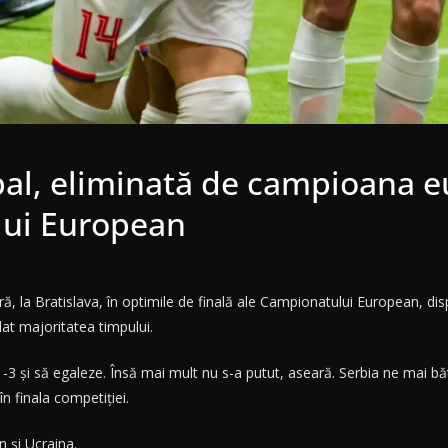
bal, eliminată de campioana e
lui European
, la Bratislava, în optimile de finală ale Campionatului European, disp
at majoritatea timpului.
-3 și să egaleze. Însă mai mult nu s-a putut, aseară. Serbia ne mai b
n finala competiției.
n și Ucraina.