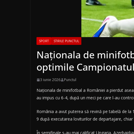
SPORT
STIRILE PUNCTUL
Naționala de minifot
optimile Campionatu
3 iunie 2026
Punctul
Naționala de minifotbal a României a pierdut aseară
au impus cu 6-4, după un meci pe care l-au control
România a avut puterea să revină pe tabelă de la 1
9 după executarea loviturilor de departajare, chiar î
În semifinale s-au mai calificat Ungaria, Azerbaidja