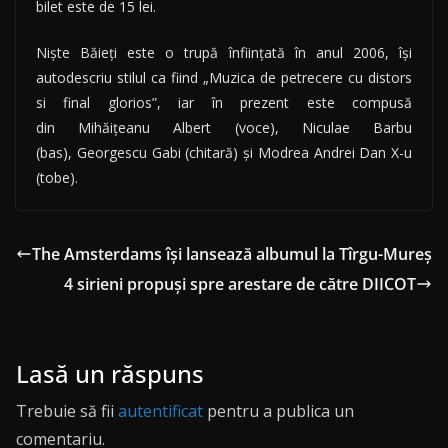
bilet este de 15 lei.
Niște Băieți este o trupă înființată în anul 2006, își
autodescriu stilul ca fiind „Muzica de petrecere cu distors
si final glorios”, iar în prezent este compusă
din Mihăițeanu Albert (voce), Niculae Barbu
(bas), Georgescu Gabi (chitară) și Modrea Andrei Dan X-u
(tobe).
The Amsterdams își lansează albumul la Tîrgu-Mureș
4 sirieni propuși spre arestare de către DIICOT
Lasă un răspuns
Trebuie să fii
autentificat
pentru a publica un
comentariu.