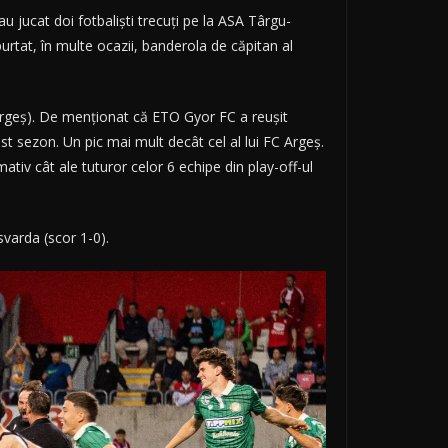
au jucat doi fotbaliști trecuți pe la ASA Târgu-
purtat, în multe ocazii, banderola de căpitan al
Argeș). De menționat că ETO Gyor FC a reușit
 sezon. Un pic mai mult decât cel al lui FC Argeș.
iv cât ale tuturor celor 6 echipe din play-off-ul
svarda (scor 1-0).