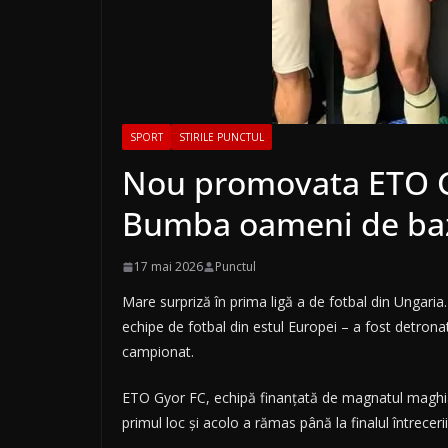
SPORT
STIRILE PUNCTUL
Nou promovata ETO Gy
Bumba oameni de bază
17 mai 2026
Punctul
Mare surpriză în prima ligă a de fotbal din Ungaria.
echipe de fotbal din estul Europei – a fost detro
campionat.
ETO Gyor FC, echipă finanțată de magnatul maghiar
primul loc și acolo a rămas până la finalul întrecerii