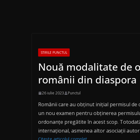
STIRILE PUNCTUL
Nouă modalitate de o
românii din diaspora
26 iulie 2023
Punctul
Românii care au obținut inițial permisul de
un nou examen pentru obținerea permisului 
ordonanțe pregătite în acest scop. Totodat
internațional, asmenea altor asociații autor
Citește articolul complet