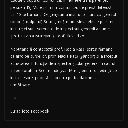
Căutând după un comunicat în numele transparenţei,
pe siteul IŞJ Mureş ultimul comunicat de presă datează
din 13 octombrie! Organigrama instituţiei îl are ca general
tot pe (inculpatul) Someşan Ştefan. Mesajele de pe siteul
instituţiei sunt semnate de inspectorii generali adjuncţi:
prof. Lavinia Mureşan şi prof. Illes Ildiko.
Neputând fi contactată prof. Nadia Raţă, ştirea rămâne
ca fiind pe surse: dr. prof. Nadia Rață (Șandor) şi-a început
activitatea în funcția de inspector școlar general în cadrul
Inspectoratului Școlar Județean Mureș printr- o ședință de
lucru despre prioritățile pentru perioada imediat
următoare.
EM
Sursa foto Facebook