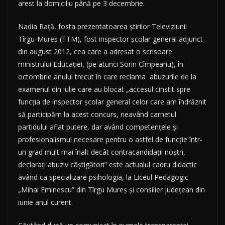
arest la domiciliu până pe 3 decembrie.
Nadia Raţă, fosta prezentatoarea știrilor Televiziunii
Tîrgu-Mureș (TTM), fost inspector şcolar general adjunct
din august 2012, cea care a adresat o scrisoare
ministrului Educaţiei, (pe atunci Sorin Cîmpeanu), în
octombrie anului trecut în care reclama abuzurile de la
examenul din iulie care au blocat „accesul cinstit spre
funcția de inspector școlar general celor care am îndrăznit
să participăm la acest concurs, neavând carnetul
partidului aflat putere, dar având competențele și
profesionalismul necesare pentru o astfel de funcție într-
un grad mult mai înalt decât contracandidații noștri,
declarați abuziv câștigători” este actualul cadru didactic
având ca specializare psihologia, la Liceul Pedagogic
„Mihai Eminescu” din Tîrgu Mureş şi consilier judeţean din
iunie anul curent.