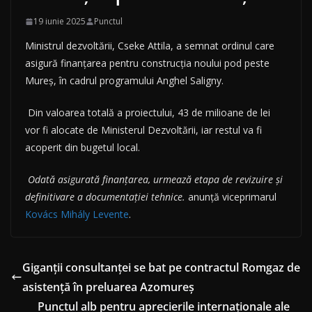
19 iunie 2025
Punctul
Ministrul dezvoltării, Cseke Attila, a semnat ordinul care
asigură finanțarea pentru construcția noului pod peste
Mureș, în cadrul programului Anghel Saligny.
Din valoarea totală a proiectului, 43 de milioane de lei
vor fi alocate de Ministerul Dezvoltării, iar restul va fi
acoperit din bugetul local.
Odată asigurată finanțarea, urmează etapa de revizuire și
definitivare a documentației tehnice.
anunță viceprimarul
Kovács Mihály Levente
.
Giganții consultanței se bat pe contractul Romgaz de
asistență în preluarea Azomureș
Punctul alb pentru aprecierile internaționale ale