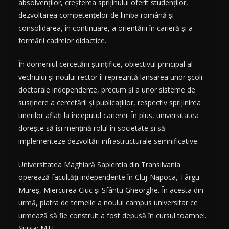
absolvenţilor, creşterea sprijinului oferit studenţilor,
dezvoltarea competenţelor de limba română şi
consolidarea, în continuare, a orientării în carieră şi a
formării cadrelor didactice.
În domeniul cercetării ştiinţifice, obiectivul principal al
vechiului şi noului rector îl reprezintă lansarea unor şcoli
doctorale independente, precum şi a unor sisteme de
susţinere a cercetării şi publicaţiilor, respectiv sprijinirea
tinerilor aflaţi la începutul carierei. În plus, universitatea
doreşte să îşi menţină rolul în societate şi să
implementeze dezvoltări infrastructurale semnificative.
Universitatea Maghiară Sapientia din Transilvania
operează facultăţi independente în Cluj-Napoca, Târgu
Mureş, Miercurea Ciuc şi Sfântu Gheorghe. În acesta din
urmă, piatra de temelie a noului campus universitar ce
urmează să fie construit a fost depusă în cursul toamnei.
Sursa: MTI