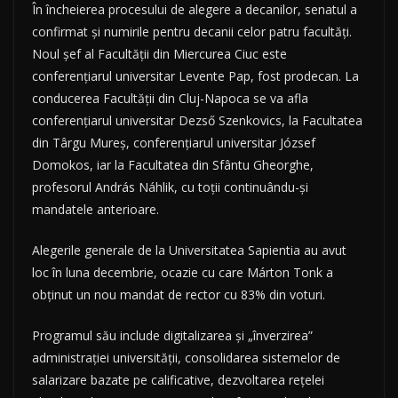
În încheierea procesului de alegere a decanilor, senatul a
confirmat şi numirile pentru decanii celor patru facultăţi.
Noul şef al Facultăţii din Miercurea Ciuc este
conferenţiarul universitar Levente Pap, fost prodecan. La
conducerea Facultăţii din Cluj-Napoca se va afla
conferenţiarul universitar Dezső Szenkovics, la Facultatea
din Târgu Mureş, conferenţiarul universitar József
Domokos, iar la Facultatea din Sfântu Gheorghe,
profesorul András Náhlik, cu toţii continuându-şi
mandatele anterioare.
Alegerile generale de la Universitatea Sapientia au avut
loc în luna decembrie, ocazie cu care Márton Tonk a
obţinut un nou mandat de rector cu 83% din voturi.
Programul său include digitalizarea şi „înverzirea”
administraţiei universităţii, consolidarea sistemelor de
salarizare bazate pe calificative, dezvoltarea reţelei