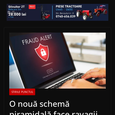
STIRILE PUNCTUL
O nouă schemă
piramidală face ravagii