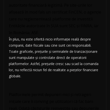
autoritate financiară legitimă. Pe site-urile lor
afișează în mod fals un certificat FinCEN, o agenție
care nu reglementează platforme de investiții.
Entitățile autorizate în SUA sunt SEC și FINRA, iar
în România, ASF.
În plus, nu este oferită nicio informație reală despre
companii, date fiscale sau cine sunt cei responsabili.
Toate graficele, prețurile și semnalele de tranzacționare
sunt manipulate și controlate direct de operatorii
platformelor. Astfel, prețurile cresc sau scad la comanda
lor, nu reflectă niciun fel de realitate a piețelor financiare
globale.
Platformele permit depuneri mici și retrageri
inițiale care îi conving pe utilizatori că fac bani
reali. Odată câștigurile reinvestite sau depunerile