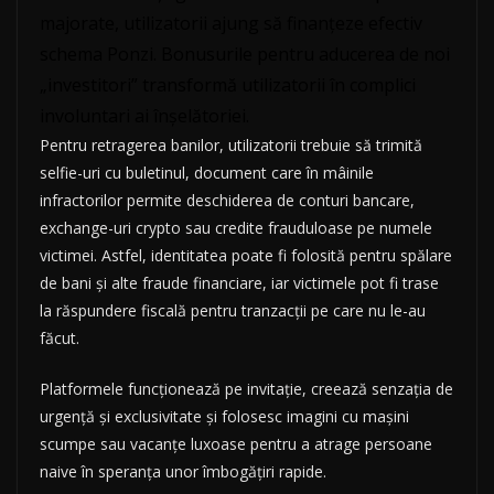
majorate, utilizatorii ajung să finanțeze efectiv
schema Ponzi. Bonusurile pentru aducerea de noi
„investitori” transformă utilizatorii în complici
involuntari ai înșelătoriei.
Pentru retragerea banilor, utilizatorii trebuie să trimită
selfie-uri cu buletinul, document care în mâinile
infractorilor permite deschiderea de conturi bancare,
exchange-uri crypto sau credite frauduloase pe numele
victimei. Astfel, identitatea poate fi folosită pentru spălare
de bani și alte fraude financiare, iar victimele pot fi trase
la răspundere fiscală pentru tranzacții pe care nu le-au
făcut.
Platformele funcționează pe invitație, creează senzația de
urgență și exclusivitate și folosesc imagini cu mașini
scumpe sau vacanțe luxoase pentru a atrage persoane
naive în speranța unor îmbogățiri rapide.