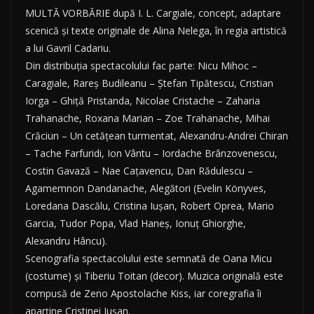
MULTĂ VORBĂRIE după I. L. Cargiale, concept, adaptare
scenică și texte originale de Alina Nelega, în regia artistică
a lui Gavril Cadariu.
Din distribuția spectacolului fac parte: Nicu Mihoc –
Caragiale, Rareş Budileanu – Ştefan Tipătescu, Cristian
Iorga – Ghiţă Pristanda, Nicolae Cristache – Zaharia
Trahanache, Roxana Marian – Zoe Trahanache, Mihai
Crăciun – Un cetăţean turmentat, Alexandru-Andrei Chiran
– Tache Farfuridi, Ion Vântu – Iordache Brânzovenescu,
Costin Gavază – Nae Caţavencu, Dan Rădulescu –
Agamemnon Dandanache, Alegători (Evelin Könyves,
Loredana Dascălu, Cristina Iușan, Robert Oprea, Mario
Garcia, Tudor Popa, Vlad Haneș, Ionuț Ghiorghe,
Alexandru Hâncu).
Scenografia spectacolului este semnată de Oana Micu
(costume) şi Tiberiu Toitan (decor). Muzica originală este
compusă de Zeno Apostolache Kiss, iar coregrafia îi
aparține Cristinei Iușan.