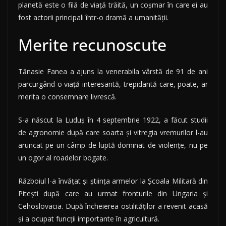
planetă este o filă de viaţă trăită, un coşmar în care ei au
fost actorii principali într-o dramă a umanităţii.
Merite recunoscute
Tănasie Fanea a ajuns la venerabila vârstă de 91 de ani
parcurgând o viaţă interesantă, trepidantă care, poate, ar
merita o consemnare livrescă.
S-a născut la Luduş în 4 septembrie 1922, a făcut studii
de agronomie după care soarta şi vitregia vremurilor l-au
aruncat pe un câmp de luptă dominat de violenţe, nu pe
un ogor al roadelor bogate.
Războiul l-a învăţat şi ştiinţa armelor la Şcoala Militară din
Piteşti după care au urmat fronturile din Ungaria şi
Cehoslovacia. După încheierea ostilităţilor a revenit acasă
şi a ocupat funcţii importante în agricultură.