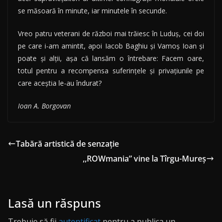
se măsoară în minute, iar minutele în secunde.
Vreo patru veterani de război mai trăiesc în Luduş, cei doi
pe care i-am amintit, apoi Iacob Baghiu şi Vamoş Ioan şi
poate şi alţii, aşa că lansăm o întrebare: Facem oare,
totul pentru a recompensa suferinţele şi privaţiunile pe
care aceştia le-au îndurat?
Ioan A. Borgovan
Tabără artistică de senzație
,,ROWmania” vine la Tîrgu-Mureș
Lasă un răspuns
Trebuie să fii
autentificat
pentru a publica un