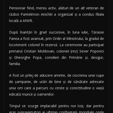
Pensionar fiind, mereu activ, alături de un alt veteran de
război Pantelimon Anichiti a organizat şi a condus filiala
locală a ANVR.
După înantări în grad succesive, în luna iulie, Tănasie
Fanea a fost avansat, prin Ordin al Ministrului, la gradul de
locotenent colonel în rezervă. La ceremonie au participat
primarul Cristian Moldovan, coloneii (rez) Sever Popovici
şi Gheorghe Popa, consilieri din Primărie şi, desigur,
familia.
A fost un prilej de aducere aminte, de ciocnirea unei cupe
de şampanie, de urări de bine şi de sănătate adresate
unui om care a parcurs cu cinste şi corectitudine o viaţă
edicată muncii şi oamenilor.
Timpul se scurge implacabil pentru noi toţi, dar pentru
acei supravieţuitori ai ultimei conflagraţii mondiale orele