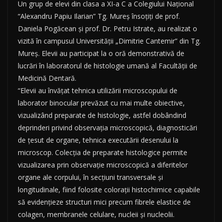
Un grup de elevi din clasa a XI-a C a Colegiului Naţional
“Alexandru Papiu Ilarian” Tg. Mureş însoţiţi de prof.
Daniela Pogăcean şi prof. Dr. Petru Istrate, au realizat o
vizită în campusul Universităţii „Dimitrie Cantemir” din Tg.
Mureş. Elevii au participat la o oră demonstrativă de
lucrări în laboratorul de histologie umană al Facultăţii de
Medicină Dentară.
“Elevii au învăţat tehnica utilizării microscopului de
laborator binocular prevăzut cu mai multe obiective,
vizualizând preparate de histologie, astfel dobândind
deprinderi privind observaţia microscopică, diagnosticări
de ţesut de organe, tehnica executării desenului la
microscop. Colecţia de preparate histologice permite
vizualizarea prin observaţie microscopică a diferitelor
organe ale corpului, în secţiuni transversale şi
longitudinale, fiind folosite coloraţii histochimice capabile
să evidenţieze structuri mici precum fibrele elastice de
colagen, membranele celulare, nucleii şi nucleolii.