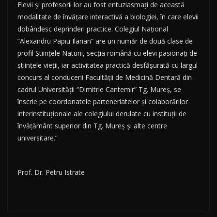
Elevii şi profesorii lor au fost entuziasmaţi de această
modalitate de învăţare interactivă a biologiei, în care elevii
dobândesc deprinderi practice. Colegiul Naţional
“Alexandru Papiu Ilarian” are un număr de două clase de
profil Ştiinţele Naturii, secţia română cu elevi pasionaţi de
ştiinţele vieţii, iar activitatea practică desfăşurată cu largul
concurs al conducerii Facultăţii de Medicină Dentară din
cadrul Universităţii “Dimitrie Cantemir” Tg. Mureş, se
înscrie pe coordonatele parteneriatelor şi colaborărilor
interinstituţionale ale colegiului derulate cu instituţii de
învăţământ superior din Tg. Mureş şi alte centre
universitare.”
Prof. Dr. Petru Istrate