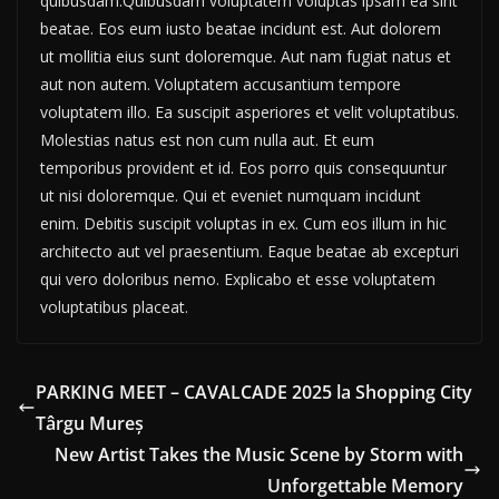
quibusdam.Quibusdam voluptatem voluptas ipsam ea sint
beatae. Eos eum iusto beatae incidunt est. Aut dolorem
ut mollitia eius sunt doloremque. Aut nam fugiat natus et
aut non autem. Voluptatem accusantium tempore
voluptatem illo. Ea suscipit asperiores et velit voluptatibus.
Molestias natus est non cum nulla aut. Et eum
temporibus provident et id. Eos porro quis consequuntur
ut nisi doloremque. Qui et eveniet numquam incidunt
enim. Debitis suscipit voluptas in ex. Cum eos illum in hic
architecto aut vel praesentium. Eaque beatae ab excepturi
qui vero doloribus nemo. Explicabo et esse voluptatem
voluptatibus placeat.
PARKING MEET – CAVALCADE 2025 la Shopping City
Târgu Mureș
New Artist Takes the Music Scene by Storm with
Unforgettable Memory