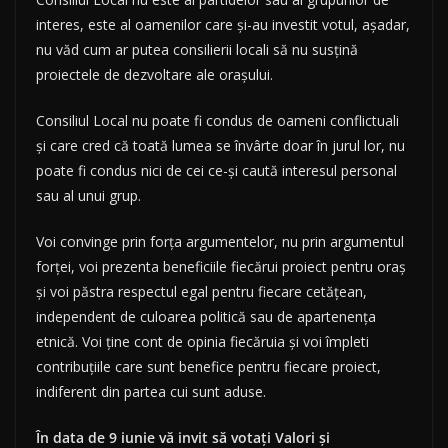
interes, este al oamenilor care și-au investit votul, așadar,
nu văd cum ar putea consilierii locali să nu susțină
proiectele de dezvoltare ale orașului.
Consiliul Local nu poate fi condus de oameni conflictuali
și care cred că toată lumea se învârte doar în jurul lor, nu
poate fi condus nici de cei ce-și caută interesul personal
sau al unui grup.
Voi convinge prin forța argumentelor, nu prin argumentul
forței, voi prezenta beneficiile fiecărui proiect pentru oraș
și voi păstra respectul egal pentru fiecare cetățean,
independent de culoarea politică sau de apartenența
etnică. Voi ține cont de opinia fiecăruia și voi împleti
contribuțiile care sunt benefice pentru fiecare proiect,
indiferent din partea cui sunt aduse.
În data de 9 iunie vă invit să votați Valori și