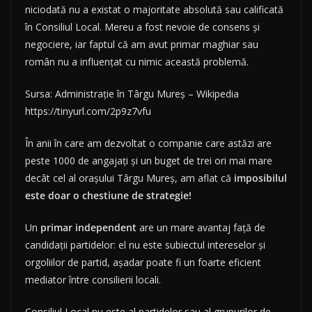
niciodată nu a existat o majoritate absolută sau calificată
în Consiliul Local. Mereu a fost nevoie de consens și
negociere, iar faptul că am avut primar maghiar sau
român nu a influențat cu nimic această problemă.
Sursa: Administrație în Târgu Mureș – Wikipedia
https://tinyurl.com/2p9z7vfu
În anii în care am dezvoltat o companie care astăzi are
peste 1000 de angajați și un buget de trei ori mai mare
decât cel al orașului Târgu Mureș, am aflat că
imposibilul
este doar o chestiune de strategie!
Un
primar independent
are un mare avantaj față de
candidații partidelor: el nu este subiectul intereselor și
orgoliilor de partid, așadar poate fi un foarte eficient
mediator între consilierii locali.
Consiliul Local nu este al partidelor sau al grupurilor de