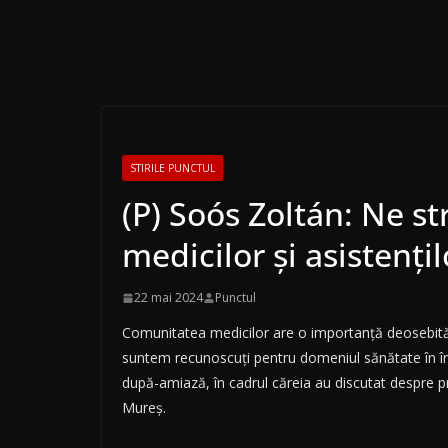
STIRILE PUNCTUL
(P) Soós Zoltán: Ne st
medicilor și asistenți
22 mai 2024
Punctul
Comunitatea medicilor are o importanță deosebită p
suntem recunoscuți pentru domeniul sănătate în înt
după-amiază, în cadrul căreia au discutat despre p
Mureș.