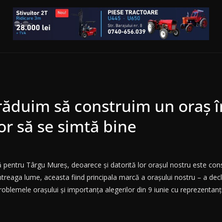
răduim să construim un oraș în
lor să se simtă bine
entru Târgu Mureș, deoarece și datorită lor orașul nostru este consid
reaga lume, aceasta fiind principala marcă a orașului nostru – a decla
roblemele orașului și importanța alegerilor din 9 iunie cu reprezentan