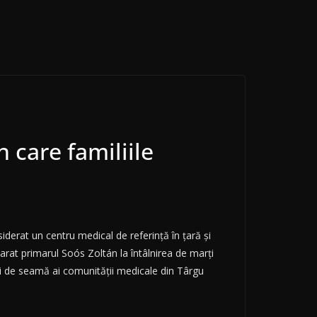
 care familiile
erat un centru medical de referință în țară și
rat primarul Soós Zoltán la întâlnirea de marți
ți de seamă ai comunității medicale din Târgu