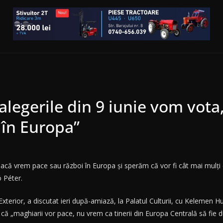
a alegerile din 9 iunie vom vo
 în Europa”
acă vrem pace sau război în Europa și sperăm că vor fi cât mai mulți 
ó Péter.
 Exterior, a discutat ieri după-amiază, la Palatul Culturii, cu Kelemen
at că „maghiarii vor pace, nu vrem ca tinerii din Europa Centrală să fie