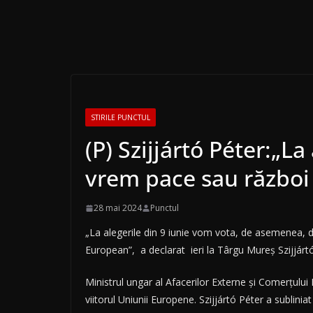
STIRILE PUNCTUL
(P) Szijjártó Péter:„L
vrem pace sau război
28 mai 2024
Punctul
„La alegerile din 9 iunie vom vota, de asemenea, d
European”, a declarat ieri la Târgu Mureș Szijjárt
Ministrul ungar al Afacerilor Externe şi Comerţului
viitorul Uniunii Europene. Szijjártó Péter a sublini