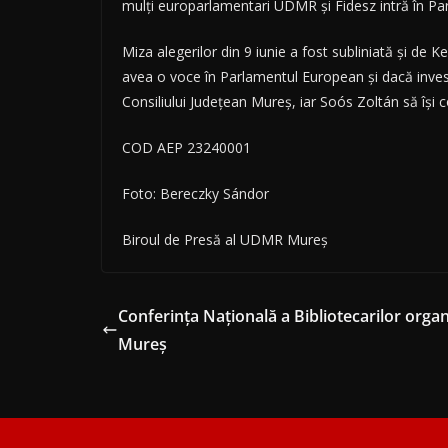
mulți europarlamentari UDMR și Fidesz intră în Par
Miza alegerilor din 9 iunie a fost subliniată și de
avea o voce în Parlamentul European și dacă invest
Consiliului Județean Mureș, iar Soós Zoltán să își 
COD AEP 23240001
Foto: Bereczky Sándor
Biroul de Presă al UDMR Mureș
Conferința Națională a Bibliotecarilor orga
Mureș