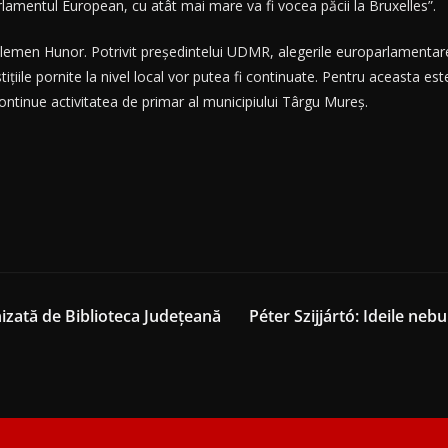
lamentul European, cu atât mai mare va fi vocea păcii la Bruxelles”.
 Kelemen Hunor. Potrivit președintelui UDMR, alegerile europarlamentar
iţiile pornite la nivel local vor putea fi continuate. Pentru aceasta e
continue activitatea de primar al municipiului Târgu Mureș.
nizată de Biblioteca Județeană
Péter Szijjártó: Ideile neb