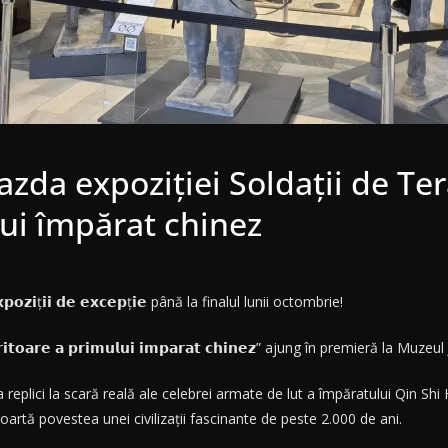
gazda expoziției Soldații de T
ui împărat chinez
𝘇𝗶ț𝗶𝗶 𝗱𝗲 𝗲𝘅𝗰𝗲𝗽ț𝗶𝗲 până la finalul lunii octombrie!
𝗿𝗶𝘁𝗼𝗮𝗿𝗲 𝗮 𝗽𝗿𝗶𝗺𝘂𝗹𝘂𝗶 𝗶𝗺𝗽𝗮𝗿𝗮𝘁 𝗰𝗵𝗶𝗻𝗲𝘇” ajung în premieră la M
a replici la scară reală ale celebrei armate de lut a împăratului Qin Sh
oartă povestea unei civilizații fascinante de peste 2.000 de ani.