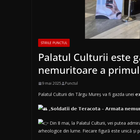
STIRILE PUNCTUL
Palatul Culturii este 
nemuritoare a primul
9 mai 2025
Punctul
Palatul Culturii din Târgu Mureș va fi gazda unei 𝗲𝘅𝗽𝗼
„𝗦𝗼𝗹𝗱𝗮𝘁𝗶𝗶 𝗱𝗲 𝗧𝗲𝗿𝗮𝗰𝗼
𝘁𝗮 – 𝗔𝗿𝗺𝗮𝘁𝗮 𝗻𝗲𝗺
Din 8 mai, la Palatul Culturii, vei putea admir
arheologice din lume. Fiecare figură este unică și p