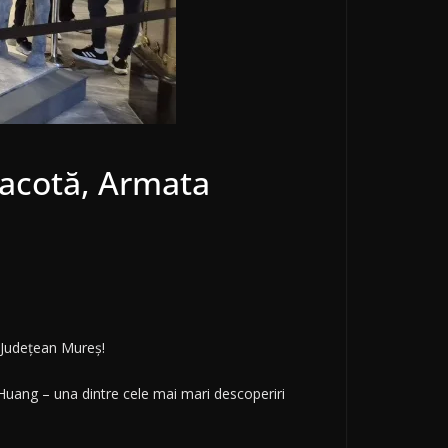
eracotă, Armata
uzeul Județean Mureș!
i Huang – una dintre cele mai mari descoperiri