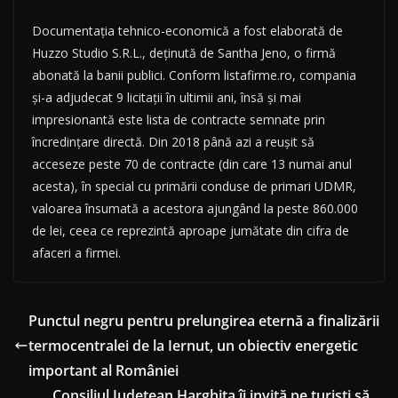
Documentația tehnico-economică a fost elaborată de
Huzzo Studio S.R.L., deținută de Santha Jeno, o firmă
abonată la banii publici. Conform listafirme.ro, compania
și-a adjudecat 9 licitații în ultimii ani, însă și mai
impresionantă este lista de contracte semnate prin
încredințare directă. Din 2018 până azi a reușit să
acceseze peste 70 de contracte (din care 13 numai anul
acesta), în special cu primării conduse de primari UDMR,
valoarea însumată a acestora ajungând la peste 860.000
de lei, ceea ce reprezintă aproape jumătate din cifra de
afaceri a firmei.
Punctul negru pentru prelungirea eternă a finalizării
termocentralei de la Iernut, un obiectiv energetic
important al României
Consiliul Judeţean Harghita îi invită pe turişti să