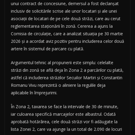
unui contract de concesiune, demersul a fost declanșat
inclusiv de solicitările scrise ale unor locatari și ale unei
asociații de locatari de pe cele două străzi, care au cerut
reglementarea staționării în zonă. Cererea a ajuns la
Comisia de circulație, care a analizat situația pe 30 martie
2026 și a acordat aviz pozitiv pentru includerea celor două
artere în sistemul de parcare cu plată.
Argumentul tehnic al propunerii este simplu: celelalte
străzi din zonă se află deja în Zona 2 a parcărilor cu plată,
astfel că includerea străzilor Secuilor Martiri și Constantin
Romanu Vivu reprezintă o aliniere la regulile deja
aplicabile în împrejurimi.
În Zona 2, taxarea se face la intervale de 30 de minute,
iar culoarea specifică marcajelor este albastrul. Odată
aprobată hotărârea, cele două străzi vor fi adăugate la
lista Zonei 2, care va ajunge la un total de 2.090 de locuri