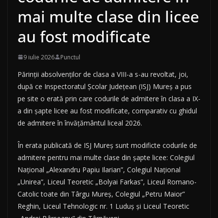
mai multe clase din licee
au fost modificate
9 iulie 2026
Punctul
Părinţii absolvenţilor de clasa a VIII-a s-au revoltat, joi,
după ce Inspectoratul Şcolar Judeţean (ISJ) Mureş a pus
pe site o erată prin care codurile de admitere în clasa a IX-
a din şapte licee au fost modificate, comparativ cu ghidul
de admitere în învăţământul liceal 2026.
În erata publicată de ISJ Mureş sunt modificte codurile de
admitere pentru mai multe clase din şapte licee: Colegiul
Naţional „Alexandru Papiu Ilarian”, Colegiul Naţional
„Unirea”, Liceul Teoretic „Bolyai Farkas”, Liceul Romano-
Catolic toate din Târgu Mureş, Colegiul „Petru Maior”
Reghin, Liceul Tehnologic nr. 1 Luduş şi Liceul Teoretic