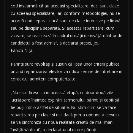
cod înseamnă că au aceeaşi specializare, deci sunt clase
cu aceeaşi specializare, iar, conform metodologiei, nu se
acordă cod separat dacă sunt de clase intensive pe limbă
sau pe disciplină separată. Şi această repartizare, cum
ziceam, se realizează în cadrul unităţii de învăţământ unde
candidatul a fost admis”, a declarat presei, joi,
Fănică Niţă.
Părinţii sunt revoltaţi şi susţin că lipsa unor criterii publice
privind repartizarea elevilor va ridica semne de întrebare în
contextul admiterii computerizate.
„Nu este firesc ca în această etapă, cu doar două zile
lucrătoare înaintea expirării termenului, părinţi şi copiii să
fie puşi într-o astfel de situaţie. Nu ştim cum se va face
repartizarea pe clase şi nici dacă prima opţiune a elevului
se va sincroniza cu noua realitate creată de mai-marii
învăţământului”, a declarat unul dintre părinţi.