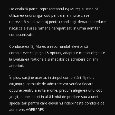
De cealaltă parte, reprezentantul ISJ Mureş susţine că
utilizarea unui singur cod pentru mai multe clase
reprezintă şi un avantaj pentru candidaţi, deoarece reduce
riscul ca elevii să rămână nerepartizaţi în urma admiterii
computerizate.
Conducerea ISJ Mureş a recomandat elevilor să
completeze cel puţin 15 opţiuni, adaptate mediei obţinute
la Evaluarea Naţională şi mediilor de admitere din anii
anteriori.
În plus, susţine acesta, în timpul completării fişelor,
diriginţii şi comisiile de admitere vor verifica fiecare
opţiune pentru a evita erorile, precum alegerea unui cod
greşit, a unei secţii în altă limbă de predare sau a unei
specializări pentru care elevul nu îndeplineşte condiţiile de
admitere. AGERPRES