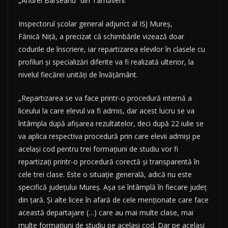
„Andrei Bârseanu” din Târnăveni.
Inspectorul şcolar general adjunct al ISJ Mureş,
Fănică Niţă, a precizat că schimbările vizează doar
codurile de înscriere, iar repartizarea elevilor în clasele cu
profiluri şi specializări diferite va fi realizată ulterior, la
nivelul fiecărei unităţi de învăţământ.
„Repartizarea se va face printr-o procedură internă a
liceului la care elevul va fi admis, dar acest lucru se va
întâmpla după afişarea rezultatelor, deci după 22 iulie se
va aplica respectiva procedură prin care elevii admişi pe
acelaşi cod pentru trei formaţiuni de studiu vor fi
repartizaţi printr-o procedură corectă şi transparentă în
cele trei clase. Este o situaţie generală, adică nu este
specifică judeţului Mureş. Aşa se întâmplă în fiecare judeţ
din ţară. Şi alte licee în afară de cele menţionate care face
această departajare (…) care au mai multe clase, mai
multe formaţiuni de studiu pe acelaşi cod. Dar pe acelaşi