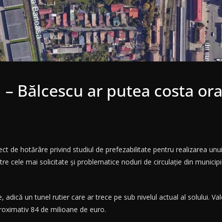
i – Bălcescu ar putea costa or
t de hotărâre privind studiul de prefezabilitate pentru realizarea unui p
tre cele mai solicitate și problematice noduri de circulație din municipi
 adică un tunel rutier care ar trece pe sub nivelul actual al solului. 
aproximativ 84 de milioane de euro.