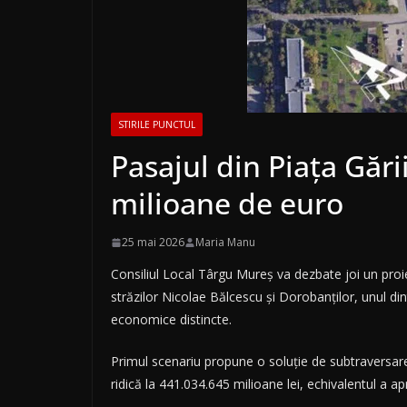
STIRILE PUNCTUL
Pasajul din Piața Gări
milioane de euro
25 mai 2026
Maria Manu
Consiliul Local Târgu Mureș va dezbate joi un proiec
străzilor Nicolae Bălcescu și Dorobanților, unul din
economice distincte.
Primul scenariu propune o soluție de subtraversare,
ridică la 441.034.645 milioane lei, echivalentul a 