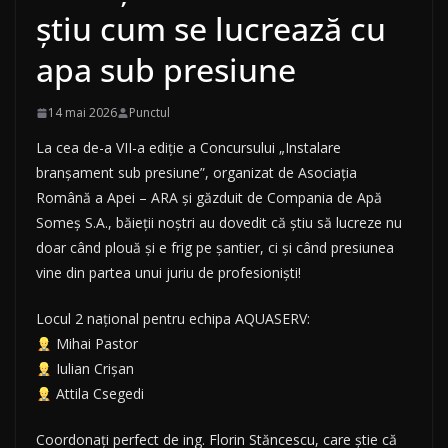
știu cum se lucrează cu
apa sub presiune
14 mai 2026
Punctul
La cea de-a VII-a ediție a Concursului „Instalare
branșament sub presiune”, organizat de Asociația
Română a Apei – ARA și găzduit de Compania de Apă
Someş S.A., băieții noștri au dovedit că știu să lucreze nu
doar când plouă și e frig pe șantier, ci și când presiunea
vine din partea unui juriu de profesioniști!
Locul 2 național pentru echipa AQUASERV:
Mihai Pastor
Iulian Crișan
Attila Csegedi
Coordonați perfect de ing. Florin Stăncescu, care știe că