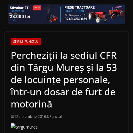
STIRILE PUNCTUL
Percheziţii la sediul CFR
din Târgu Mureş şi la 53
de locuinţe personale,
într-un dosar de furt de
motorină
12 noiembrie 2016
Punctul