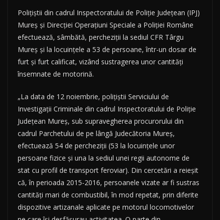
Poliţiştii din cadrul Inspectoratului de Poliţie Judeţean (IPJ)
Mureş şi Direcţiei Operaţiuni Speciale a Poliţiei Române
efectuează, sâmbătă, percheziţii la sediul CFR Târgu
Mureş şi la locuinţele a 53 de persoane, într-un dosar de
furt şi furt calificat, vizând sustragerea unor cantităţi
însemnate de motorină.
„La data de 12 noiembrie, poliţiştii Serviciului de
Investigaţii Criminale din cadrul Inspectoratului de Poliţie
Judeţean Mureş, sub supravegherea procurorului din
cadrul Parchetului de pe lângă Judecătoria Mureş,
efectuează 54 de percheziţii (53 la locuinţele unor
persoane fizice şi una la sediul unei regii autonome de
stat cu profil de transport feroviar). Din cercetări a reieşit
că, în perioada 2015-2016, persoanele vizate ar fi sustras
cantităţi mari de combustibil, în mod repetat, prin diferite
dispozitive artizanale aplicate pe motorul locomotivelor
pe care îşi desfăşurau activitatea. O parte din