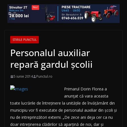
STIRILE PUNCTUL
Personalul auxiliar
repară gardul şcolii
5 iunie 2014
Punctul.ro
Primarul Dorin Florea a
anunţat că vara aceasta
toate lucrările de
întreţinere la unităţile de învăţământ din
municipiu vor fi executate de personalul auxiliar din şcoli şi
nu de intreprinzători externi. „De zece ani deja cer ca nu
doar intreţinerea clădirilor să aparţină de noi, dar şi