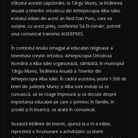
sfârşitul acestei săptămâni, la Târgu Mureş, la întâlnirea
anuală a tinerilor ortodocşi din Arhiepiscopia Alba Iuliei,
invitatul ediţiei din acest an fiind Dan Puric, care va
susţine, cu acest prilej, conferinţa ‘Să fii român’, potrivit
unui comunicat transmis AGERPRES.
În contextul Anului omagial al educaţiei religioase a
tineretului creştin ortodox, Arhiepiscopia Ortodoxă
Română a Alba Iuliei organizează, sâmbătă, în municipiul
Târgu-Mureş, Întâlnirea Anuală a Tinerilor din
Arhiepiscopia Alba Iuliei. În cadrul acesteia, peste 1.500 de
tineri din judeţele Mureş şi Alba sunt invitaţi să se
cunoască, să se roage împreună şi să discute despre
importanţa educaţiei pe care o primesc în familie, în
şcoală şi în biserică, se arată în comunicat.
‘Această întâlnire de tineret, ajunsă la a VI-a ediţie,
reprezintă o încununare a activităţilor cu tinerii