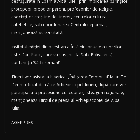
desfăşurate în Eparhia Alba Iuliei, prin implicarea părinţilor
protopopi, preoţilor parohi, profesorilor de Religie,
asociaţiilor creştine de tineret, centrelor cultural-
catehetice, sub coordonarea Centrului eparhial’,
menţionează sursa citată.
Invitatul ediţiei din acest an a Întâlnirii anuale a tinerilor
este Dan Puric, care va susţine, la Sala Polivalentă,
conferinţa ‘Să fii român!’.
Tinerii vor asista la biserica ,,Înălţarea Domnului’ la un Te
Deum oficiat de către Arhiepiscopul Irineu, după care vor
participa la o procesiune cu icoane şi steaguri naţionale,
menţionează Biroul de presă al Arhiepiscopiei de Alba
Iulia.
AGERPRES