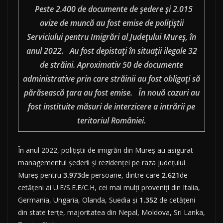
Peste 2.400 de documente de ședere și 2.015
avize de muncă au fost emise de polițiștii
Serviciului pentru Imigrări al Județului Mureș, în
anul 2022.
Au fost depistați în situații ilegale 32
de străini. Aproximativ 50 de documente
administrative prin care străinii au fost obligați să
părăsească țara au fost emise.
În nouă cazuri au
fost instituite măsuri de interzicere a intrării pe
teritoriul României.
În anul 2022, polițiștii de imigrări din Mureș au asigurat
managementul șederii și rezidenței pe raza județului
Mureș pentru
3.973
de persoane, dintre care
2.621
de
cetățeni ai U.E/S.E.E/C.H, cei mai mulți proveniți din Italia,
Germania, Ungaria, Olanda, Suedia și
1.352
de cetățeni
din state terțe, majoritatea din Nepal, Moldova, Sri Lanka,