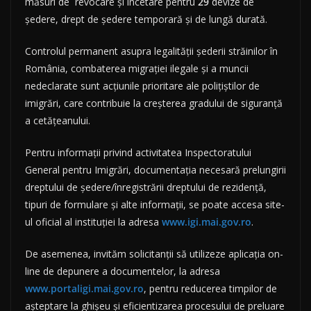
măsuri de revocare și încetare pentru
29
devize de
ședere, drept de ședere temporară și de lungă durată.
Controlul permanent asupra legalității șederii străinilor în
România, combaterea migrației ilegale și a muncii
nedeclarate sunt acțiunile prioritare ale polițiștilor de
imigrări, care contribuie la creșterea gradului de siguranță
a cetățeanului.
Pentru informații privind activitatea Inspectoratului
General pentru Imigrări, documentația necesară prelungirii
dreptului de ședere/înregistrării dreptului de rezidență,
tipuri de formulare și alte informații, se poate accesa site-
ul oficial al instituției la adresa
www.igi.mai.gov.ro
.
De asemenea, invităm solicitanții să utilizeze aplicația on-
line de depunere a documentelor, la adresa
www.portaligi.mai.gov.ro
, pentru reducerea timpilor de
așteptare la ghișeu și eficientizarea procesului de preluare