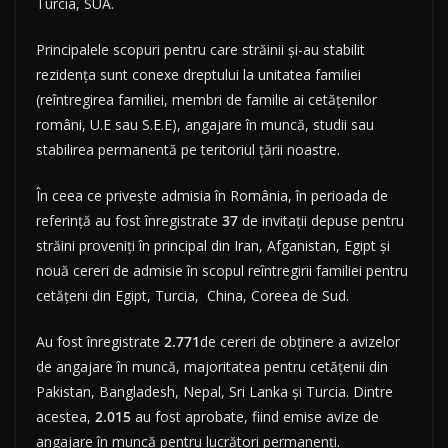
Turcia, SUA.
Principalele scopuri pentru care străinii și-au stabilit
rezidența sunt conexe dreptului la unitatea familiei
(reîntregirea familiei, membri de familie ai cetățenilor
români, U.E sau S.E.E), angajare în muncă, studii sau
stabilirea permanentă pe teritoriul țării noastre.
În ceea ce privește admisia în România, în perioada de
referință au fost înregistrate
37
de invitații depuse pentru
străini proveniți în principal din Iran, Afganistan, Egipt și
nouă cereri de admisie în scopul reîntregirii familiei pentru
cetățeni din Egipt, Turcia, China, Coreea de Sud.
Au fost înregistrate
2.771
de cereri de obținere a avizelor
de angajare în muncă, majoritatea pentru cetățenii din
Pakistan, Bangladesh, Nepal, Sri Lanka și Turcia. Dintre
acestea,
2.015
au fost aprobate, fiind emise avize de
angajare în muncă pentru lucrători permanenți.