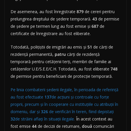
De asemenea, au fost înregistrate
879
de cereri pentru
prelungirea dreptului de ședere temporară.
43
de permise
de ședere pe termen lung au fost emise și
687
de
certificate de înregistrare au fost eliberate.
Totodată, polițiștii de imigrări au emis și
51
de cărți de
rezidență permanentă,
patru
cărți de rezidență
temporară pentru cetățenii terți, membri de familie ai
cetățenilor U.E/S.E.E/C.H. Totodată, au fost eliberate
748
de permise pentru beneficiarii de protecție temporară.
Pe linia combaterii șederii ilegale, în perioada de referință
au fost efectuate
137
de acțiuni și controale cu forțe
proprii, precum și în cooperare cu instituțiile cu atribuții în
domeniu, dar și
326
de verificări în teren, fiind depistați
32
de străini aflați în situații ilegale.
În acest context au
fost emise
44
de decizii de returnare,
două
comunicări