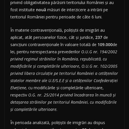
privind obligativitatea părăsirii teritoriului României și au
fost instituite
nouă
măsuri de interzicere a intrării pe
teritoriul României pentru perioade de câte 6 luni.
În materie contravențională, polițiștii de imigrări au
aplicat, atât persoanelor fizice, cât și juridice,
237
de
sancțiuni contravenționale în valoare totală de
109.000
de
lei, pentru nerespectarea prevederilor
O.U.G nr. 194/2002
privind regimul străinilor în România,
republicată, cu
modificările și completările ulterioare
,
O.U.G nr. 102/2005
privind libera circulație pe teritoriul României a cetățenilor
statelor membre ale U.E/S.E.E și a cetățenilor Confederației
Elvețiene,
cu modificările și completările ulterioare,
respectiv
O.G. nr. 25/2014 privind încadrarea în muncă și
detașarea străinilor pe teritoriul României,
cu modificările
și completările ulterioare.
În perioada analizată, polițiștii de imigrări au dispus