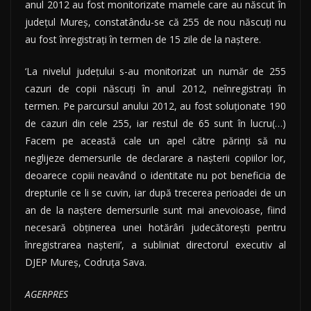
anul 2012 au fost monitorizate mamele care au născut în
judeţul Mureş, constatându-se că 255 de nou născuţi nu
au fost înregistraţi în termen de 15 zile de la naştere.
‘La nivelul judeţului s-au monitorizat un număr de 255
cazuri de copii născuţi în anul 2012, neînregistraţi în
termen. Pe parcursul anului 2012, au fost soluţionate 190
de cazuri din cele 255, iar restul de 65 sunt în lucru(…)
Facem pe această cale un apel către părinţi să nu
neglijeze demersurile de declarare a naşterii copiilor lor,
deoarece copiii neavând o identitate nu pot beneficia de
drepturile ce li se cuvin, iar după trecerea perioadei de un
an de la naştere demersurile sunt mai anevoioase, fiind
necesară obţinerea unei hotărâri judecătoreşti pentru
înregistrarea naşterii’, a subliniat directorul executiv al
DJEP Mureş, Codruţa Sava.
AGERPRES