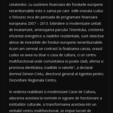
cetatenilor, cu sustinere financiara din fondurile europene
nerambursabile este o sansa pe care edilii orasului Ludus
o folosesc inca din perioada de programare financiara
europeana 2007 – 2013. Extindere si modernizare unitati
de invatamant, amenajarea parcului Tineretului, cresterea
eficientei energetice a cladirilor rezidentiale, sunt obiective
atinse de investitiile din fonduri europene nerambursabile.
Acum am semnat un contract la finalizarea caruia, orasul
Ludus va avea nu doar o casa de cultura, ci un centru
multifunctional unde comunitatea isi poate cladi, afirma si
promova identitatea, traditiile si valorile”, a declarat
domnul Simion Cretu, directorul general al Agentiei pentru
Dezvoltare Regionala Centru.
In vederea reabilitarii si modernizarii Casei de Cultura,
aducerea acesteia la normele in vigoare de functionare a
institutiilor culturale, si transformarea acesteia intr-un
veritabil centru multifunctional, se impun lucrari de