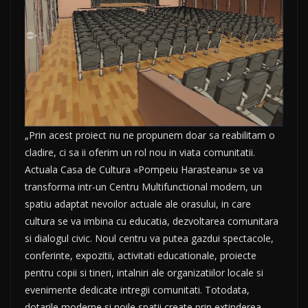
„Prin acest proiect nu ne propunem doar sa reabilitam o
cladire, ci sa ii oferim un rol nou in viata comunitatii.
Actuala Casa de Cultura «Pompeiu Harasteanu» se va
transforma intr-un Centru Multifunctional modern, un
spatiu adaptat nevoilor actuale ale orasului, in care
cultura se va imbina cu educatia, dezvoltarea comunitara
si dialogul civic. Noul centru va putea gazdui spectacole,
conferinte, expozitii, activitati educationale, proiecte
pentru copii si tineri, intalniri ale organizatiilor locale si
evenimente dedicate intregii comunitati. Totodata,
dotarile moderne si noile spatii create prin extinderea