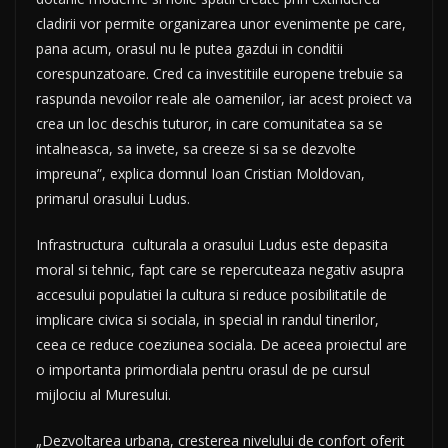
cladirii vor permite organizarea unor evenimente pe care,
pana acum, orasul nu le putea gazdui in conditii
corespunzatoare. Cred ca investitiile europene trebuie sa
raspunda nevoilor reale ale oamenilor, iar acest proiect va
crea un loc deschis tuturor, in care comunitatea sa se
intalneasca, sa invete, sa creeze si sa se dezvolte
impreuna”, explica domnul Ioan Cristian Moldovan,
primarul orasului Ludus.
Infrastructura culturala a orasului Ludus este depasita
moral si tehnic, fapt care se repercuteaza negativ asupra
accesului populatiei la cultura si reduce posibilitatile de
implicare civica si sociala, in special in randul tinerilor,
ceea ce reduce coeziunea sociala. De aceea proiectul are
o importanta primordiala pentru orasul de pe cursul
mijlociu al Muresului.
„Dezvoltarea urbana, cresterea nivelului de confort oferit