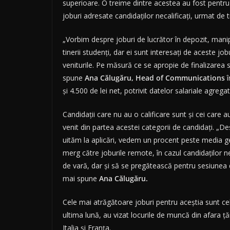
superioare. O treime dintre acestea au fost pentru 
joburi adresate candidaților necalificați, urmat de tr
„Vorbim despre joburi de lucrător în depozit, manipu
tinerii studenți, dar ei sunt interesați de aceste j
veniturile. Pe măsură ce se apropie de finalizarea s
spune
Ana Călugăru, Head of Communications
î
și 4.500 de lei net, potrivit datelor salariale agrega
Candidații care nu au o calificare sunt și cei care au
venit din partea acestei categorii de candidați. „De
uităm la aplicări, vedem un procent peste media gen
merg către joburile remote, în cazul candidaților nec
de vară, dar și să se pregătească pentru sesiunea
mai spune
Ana Călugăru.
Cele mai atrăgătoare joburi pentru aceștia sunt cele 
ultima lună, au vizat locurile de muncă din afara țăr
Italia și Franța.