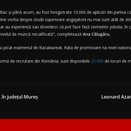
ac și până acum, au fost înregistrate 10.000 de aplicări din partea can
ine vorba despre studii superioare angajatorii nu mai sunt atât de stri
 dar au experiență sau dovedesc că pot face față cerințelor jobului, î
 nivelul de muncă necalificată”, completează
Ana Călugăru.
 au picat examenul de Bacalaureat. Rata de promovare na nivel naționa
ormă de recrutare din România, sunt disponibile
25.000
de locuri de 
 în județul Mureș
Leonard Azamf