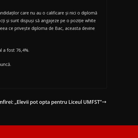
didaților care nu au o calificare și nici o diplomă
cți și sunt dispuși să angajeze pe o poziție white
n ceea ce privește diploma de Bac, aceasta devine
l a fost 76,4%.
muncă.
irei: „Elevii pot opta pentru Liceul UMFST”