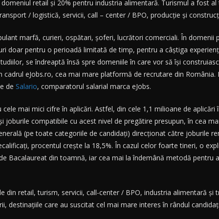
domeniul retail și 20% pentru industria alimentară. Turismul a fost al
ansport / logistică, servicii, call – center / BPO, producție și construcți
lant marfă, curieri, ospătari, șoferi, lucrători comerciali. În domenii 
oburi doar pentru o perioadă limitată de timp, pentru a câștiga experien
tudiilor, se îndreaptă însă spre domeniile în care vor să își construias
n cadrul eJobs.ro, cea mai mare platformă de recrutare din România. Pen
te de
Salario
, comparatorul salarial marca eJobs.
 cele mai mici cifre în aplicări. Astfel, din cele 1,1 milioane de aplicăr
și joburile compatibile cu acest nivel de pregătire presupun, în cea mai
erală (pe toate categoriile de candidați) direcționat către joburile re
alificați, procentul crește la 18,5%. În cazul celor foarte tineri, o expl
 de Bacalaureat din toamnă, iar cea mai la îndemână metodă pentru a l
din retail, turism, servicii, call-center / BPO, industria alimentară și t
ii, destinațiile care au suscitat cel mai mare interes în rândul candidaț