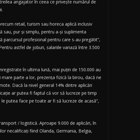
 treilea angajator în ceea ce privește numărul de
i.
precum retail, turism sau horeca aplică inclusiv
ță sau, pur și simplu, pentru a-și suplimenta
că parcursul profesional pentru care s-au pregătit”,
tru astfel de joburi, salariile variază între 3.500
i înregistrate în ultima lună, mai puțin de 150.000 au
 mare parte a lor, prezența fizică la birou, dacă ne
mote. Dacă la nivel general 14% dintre aplicări
icație ar putea fi faptul că vor să lucreze pe timp
e putea face pe toate ar fi să lucreze de acasă”,
ransport / logistică. Aproape 9.000 de aplicări, în
ilor necalificați fiind Olanda, Germania, Belgia,