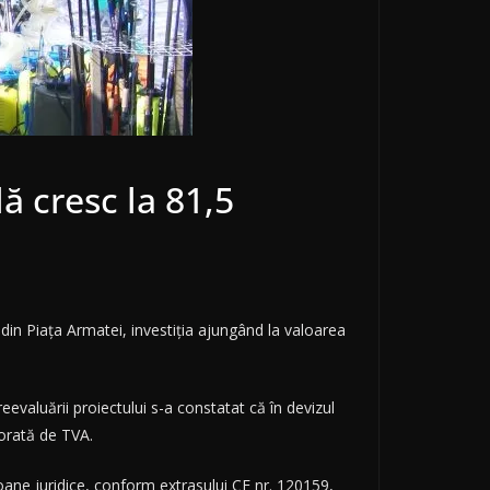
ă cresc la 81,5
in Piața Armatei, investiția ajungând la valoarea
evaluării proiectului s-a constatat că în devizul
jorată de TVA.
soane juridice, conform extrasului CF nr. 120159,