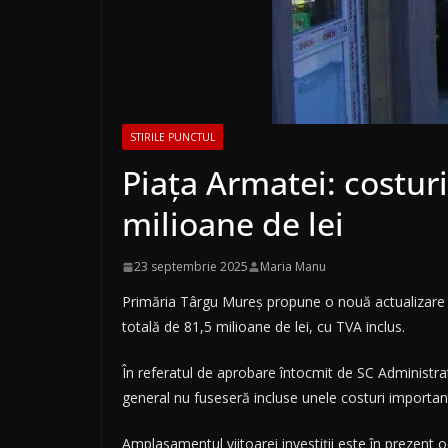
STIRILE PUNCTUL
Piața Armatei: costur
milioane de lei
23 septembrie 2025
Maria Manu
Primăria Târgu Mureș propune o nouă actualizare a 
totală de 81,5 milioane de lei, cu TVA inclus.
În referatul de aprobare întocmit de SC Administrat
general nu fuseseră incluse unele costuri importan
Amplasamentul viitoarei investiții este în prezent 