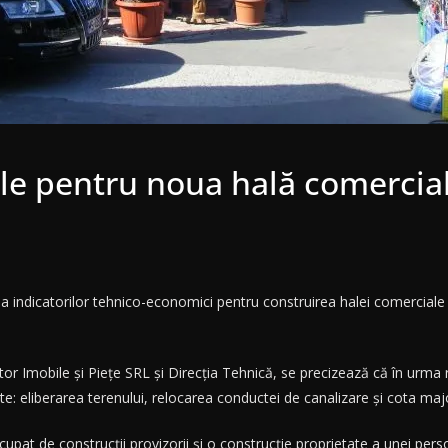
ile pentru noua hală comercial
indicatorilor tehnico-economici pentru construirea halei comerciale d
or Imobile și Piețe SRL și Direcția Tehnică, se precizează că în urma re
te: eliberarea terenului, relocarea conductei de canalizare și cota ma
ocupat de construcții provizorii și o construcție proprietate a unei per