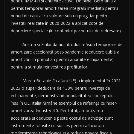
pentru IMM-uri și anumite active. De pildă, Germania a
permis temporar amortizarea integrală imediată pentru
bunuri de capital cu valoare sub un prag, iar pentru
investiții realizate în 2020-2022 a aplicat cote de
depreciere speciale (în contextul pachetului de redresare).
· Austria și Finlanda au introdus măsuri temporare de
amortizare accelerată post-pandemie (deducere dublă a
amortizării în primul an pentru anumite echipamente)
pentru a stimula reinvestirea profiturilor.
· Marea Britanie (în afara UE) a implementat în 2021-
2023 o super-deducere de 130% pentru investiții de
echipamente, demonstrând popularitatea conceptului –
însă în UE, Italia rămâne exemplul de referință cu hiper-
amortizarea Industry 4.0. Per total, amortizarea
accelerată și deducerile peste costul de achiziție sunt
instrumente folosite cu succes pentru a încuraja
modernizarea tehnologică și a reduce povara fiscală