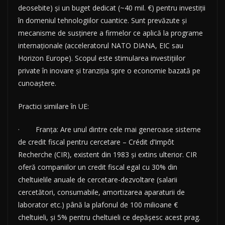
deosebite) și un buget dedicat (~40 mil. €) pentru investiții
în domeniul tehnologiilor cuantice. Sunt prevăzute și
mecanisme de susținere a firmelor ce aplică la programe
internaționale (acceleratorul NATO DIANA, EIC sau
Horizon Europe). Scopul este stimularea investițiilor
private în inovare și tranziția spre o economie bazată pe
cunoaștere.
Practici similare în UE:
· Franța: Are unul dintre cele mai generoase sisteme
de credit fiscal pentru cercetare – Crédit d’Impôt
Recherche (CIR), existent din 1983 și extins ulterior. CIR
oferă companiilor un credit fiscal egal cu 30% din
cheltuielile anuale de cercetare-dezvoltare (salarii
cercetători, consumabile, amortizarea aparaturii de
laborator etc.) până la plafonul de 100 milioane €
cheltuieli, și 5% pentru cheltuieli ce depășesc acest prag.