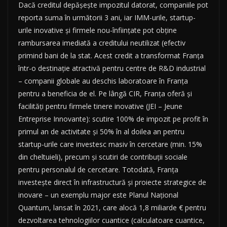
Dacă creditul depășește impozitul datorat, companiile pot
reporta suma în următorii 3 ani, iar IMM-urile, startup-
urile inovative și firmele nou-înființate pot obține
rambursarea imediată a creditului neutilizat (efectiv
primind bani de la stat. Acest credit a transformat Franța
într-o destinație atractivă pentru centre de R&D industrial
– companii globale au deschis laboratoare în Franța
pentru a beneficia de el. Pe lângă CIR, Franța oferă și
facilități pentru firmele tinere inovative (JEI – Jeune
Entreprise Innovante): scutire 100% de impozit pe profit în
primul an de activitate și 50% în al doilea an pentru
startup-urile care investesc masiv în cercetare (min. 15%
din cheltuieli), precum și scutiri de contribuții sociale
pentru personalul de cercetare. Totodată, Franța
investește direct în infrastructură și proiecte strategice de
inovare – un exemplu major este Planul Național
Quantum, lansat în 2021, care alocă 1,8 miliarde € pentru
dezvoltarea tehnologiilor cuantice (calculatoare cuantice,