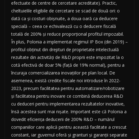
efectuate de centre de cercetare acreditate). Practic,
cheltuielile eligibile de cercetare se scad de două ori: o
dată ca și costuri obișnuite, a doua oară ca deducere
specială – ceea ce echivalează cu o deducere fiscală
totală de 200% și reduce proporțional profitul impozabil.
În plus, Polonia a implementat regimul IP Box (din 2019) –
profitul obținut din drepturi de proprietate intelectuală
rezultate din activități de R&D proprii este impozitat la o
cotă efectivă de doar 5% (față de 19% normal), pentru a
încuraja comercializarea inovațiilor pe plan local. De
asemenea, există credite fiscale noi introduse în 2022-
2023, precum facilitatea pentru automatizare/robotizare
și facilitatea pentru inovare ce combină deducerea R&D
cu deduceri pentru implementarea rezultatelor inovative,
însă acestea sunt mai nișate. Important este că Polonia a
dovedit eficiența deducerii de 200% R&D – numărul
companiilor care aplică pentru această facilitate a crescut
constant, iar guvernul oferă și granturi și garanții separate