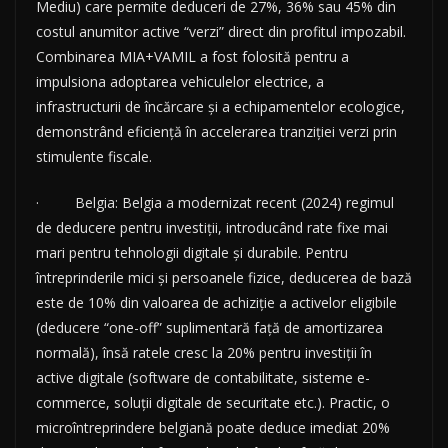
Mediu) care permite deduceri de 27%, 36% sau 45% din
costul anumitor active “verzi” direct din profitul impozabil.
Combinarea MIA+VAMIL a fost folosită pentru a
impulsiona adoptarea vehiculelor electrice, a
infrastructurii de încărcare și a echipamentelor ecologice,
demonstrând eficiență în accelerarea tranziției verzi prin
stimulente fiscale.
· Belgia: Belgia a modernizat recent (2024) regimul
de deducere pentru investiții, introducând rate fixe mai
mari pentru tehnologii digitale și durabile. Pentru
întreprinderile mici și persoanele fizice, deducerea de bază
este de 10% din valoarea de achiziție a activelor eligibile
(deducere “one-off” suplimentară față de amortizarea
normală), însă ratele cresc la 20% pentru investiții în
active digitale (software de contabilitate, sisteme e-
commerce, soluții digitale de securitate etc.). Practic, o
microîntreprindere belgiană poate deduce imediat 20%