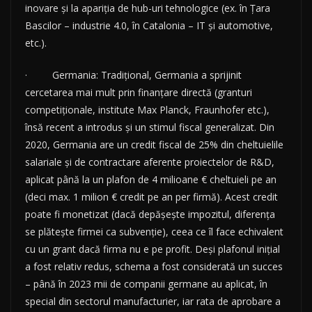
inovare și la apariția de hub-uri tehnologice (ex. în Țara
Bascilor – industrie 4.0, în Catalonia – IT și automotive,
etc.).
· Germania: Tradițional, Germania a sprijinit
cercetarea mai mult prin finanțare directă (granturi
competiționale, institute Max Planck, Fraunhofer etc.),
însă recent a introdus și un stimul fiscal generalizat. Din
2020, Germania are un credit fiscal de 25% din cheltuielile
salariale și de contractare aferente proiectelor de R&D,
aplicat până la un plafon de 4 milioane € cheltuieli pe an
(deci max. 1 milion € credit pe an per firmă). Acest credit
poate fi monetizat (dacă depășește impozitul, diferența
se plătește firmei ca subvenție), ceea ce îl face echivalent
cu un grant dacă firma nu e pe profit. Deși plafonul inițial
a fost relativ redus, schema a fost considerată un succes
– până în 2023 mii de companii germane au aplicat, în
special din sectorul manufacturier, iar rata de aprobare a