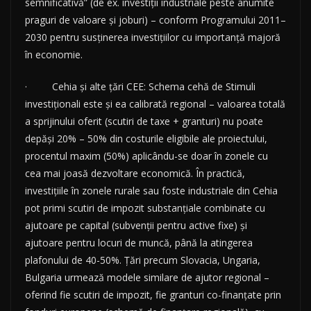
semnificativă” (de ex. investiții industriale peste anumite
praguri de valoare și joburi) – conform Programului 2011–
2030 pentru susținerea investițiilor cu importanță majoră
în economie.
· Cehia și alte țări CEE: Schema cehă de Stimuli
investiționali este și ea calibrată regional – valoarea totală
a sprijinului oferit (scutiri de taxe + granturi) nu poate
depăși 20% – 50% din costurile eligibile ale proiectului,
procentul maxim (50%) aplicându-se doar în zonele cu
cea mai joasă dezvoltare economică. În practică,
investițiile în zonele rurale sau foste industriale din Cehia
pot primi scutiri de impozit substanțiale combinate cu
ajutoare pe capital (subvenții pentru active fixe) și
ajutoare pentru locuri de muncă, până la atingerea
plafonului de 40-50%. Țări precum Slovacia, Ungaria,
Bulgaria urmează modele similare de ajutor regional –
oferind fie scutiri de impozit, fie granturi co-finanțate prin