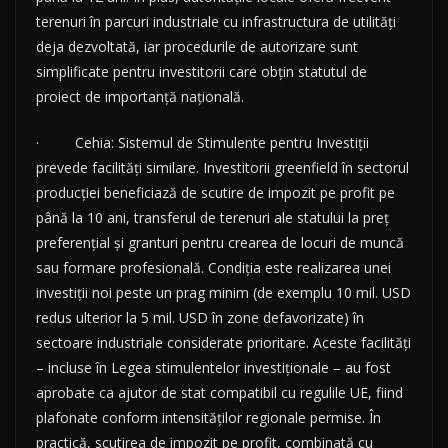
terenuri în parcuri industriale cu infrastructura de utilități
deja dezvoltată, iar procedurile de autorizare sunt
simplificate pentru investitorii care obțin statutul de
proiect de importanță națională.
· Cehia: Sistemul de Stimulente pentru Investiții
prevede facilități similare. Investitorii greenfield în sectorul
producției beneficiază de scutire de impozit pe profit pe
până la 10 ani, transferul de terenuri ale statului la preț
preferențial și granturi pentru crearea de locuri de muncă
sau formare profesională. Condiția este realizarea unei
investiții noi peste un prag minim (de exemplu 10 mil. USD
redus ulterior la 5 mil. USD în zone defavorizate) în
sectoare industriale considerate prioritare. Aceste facilități
– incluse în Legea stimulentelor investiționale – au fost
aprobate ca ajutor de stat compatibil cu regulile UE, fiind
plafonate conform intensităților regionale permise. În
practică, scutirea de impozit pe profit, combinată cu