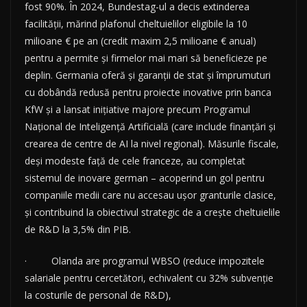
fost 90%. În 2024, Bundestag-ul a decis extinderea
facilității, mărind plafonul cheltuielilor eligibile la 10
milioane € pe an (credit maxim 2,5 milioane € anual)
pentru a permite și firmelor mai mari să beneficieze pe
deplin. Germania oferă și garanții de stat și împrumuturi
cu dobândă redusă pentru proiecte inovative prin banca
KfW și a lansat inițiative majore precum Programul
Național de Inteligență Artificială (care include finanțări și
crearea de centre de AI la nivel regional). Măsurile fiscale,
deși modeste față de cele franceze, au completat
sistemul de inovare german – acoperind un gol pentru
companiile medii care nu accesau ușor granturile clasice,
și contribuind la obiectivul strategic de a crește cheltuielile
de R&D la 3,5% din PIB.
· Olanda are programul WBSO (reduce impozitele
salariale pentru cercetători, echivalent cu 32% subvenție
la costurile de personal de R&D),