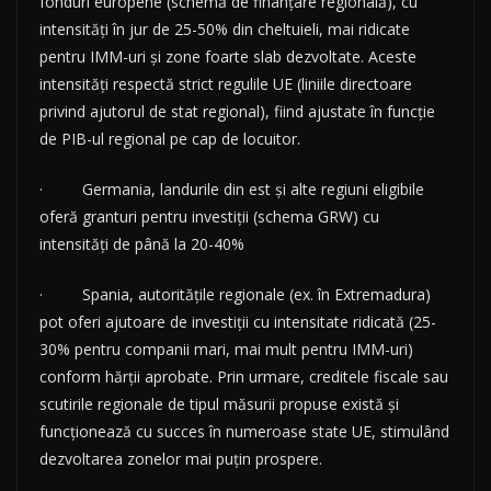
fonduri europene (schemă de finanțare regională), cu
intensități în jur de 25-50% din cheltuieli, mai ridicate
pentru IMM-uri și zone foarte slab dezvoltate. Aceste
intensități respectă strict regulile UE (liniile directoare
privind ajutorul de stat regional), fiind ajustate în funcție
de PIB-ul regional pe cap de locuitor.
· Germania, landurile din est și alte regiuni eligibile
oferă granturi pentru investiții (schema GRW) cu
intensități de până la 20-40%
· Spania, autoritățile regionale (ex. în Extremadura)
pot oferi ajutoare de investiții cu intensitate ridicată (25-
30% pentru companii mari, mai mult pentru IMM-uri)
conform hărții aprobate. Prin urmare, creditele fiscale sau
scutirile regionale de tipul măsurii propuse există și
funcționează cu succes în numeroase state UE, stimulând
dezvoltarea zonelor mai puțin prospere.