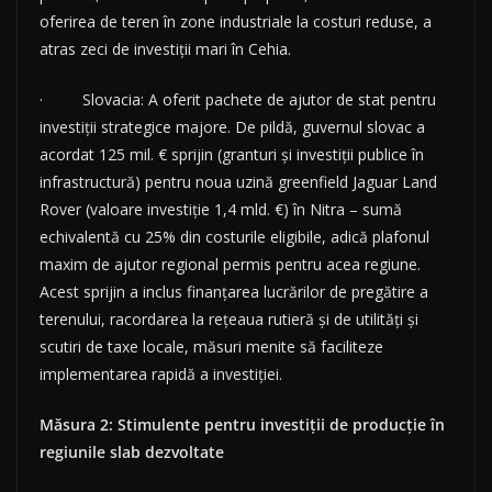
oferirea de teren în zone industriale la costuri reduse, a
atras zeci de investiții mari în Cehia.
· Slovacia: A oferit pachete de ajutor de stat pentru
investiții strategice majore. De pildă, guvernul slovac a
acordat 125 mil. € sprijin (granturi și investiții publice în
infrastructură) pentru noua uzină greenfield Jaguar Land
Rover (valoare investiție 1,4 mld. €) în Nitra – sumă
echivalentă cu 25% din costurile eligibile, adică plafonul
maxim de ajutor regional permis pentru acea regiune.
Acest sprijin a inclus finanțarea lucrărilor de pregătire a
terenului, racordarea la rețeaua rutieră și de utilități și
scutiri de taxe locale, măsuri menite să faciliteze
implementarea rapidă a investiției.
Măsura 2: Stimulente pentru investiții de producție în
regiunile slab dezvoltate