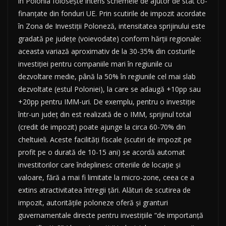
în Polonia folosește intens schemele de ajutor de stat co-
finanțate din fonduri UE. Prin scutirile de impozit acordate
în Zona de Investiții Poloneză, intensitatea sprijinului este
gradată pe județe (voievodate) conform hărții regionale:
aceasta variază aproximativ de la 30-35% din costurile
investiției pentru companiile mari în regiunile cu
dezvoltare medie, până la 50% în regiunile cel mai slab
dezvoltate (estul Poloniei), la care se adaugă +10pp sau
+20pp pentru IMM-uri. De exemplu, pentru o investiție
într-un județ din est realizată de o IMM, sprijinul total
(credit de impozit) poate ajunge la circa 60-70% din
cheltuieli. Aceste facilități fiscale (scutiri de impozit pe
profit pe o durată de 10-15 ani) se acordă automat
investitorilor care îndeplinesc criteriile de locație și
valoare, fără a mai fi limitate la micro-zone, ceea ce a
extins atractivitatea întregii țări. Alături de scutirea de
impozit, autoritățile poloneze oferă și granturi
guvernamentale directe pentru investițiile “de importanță