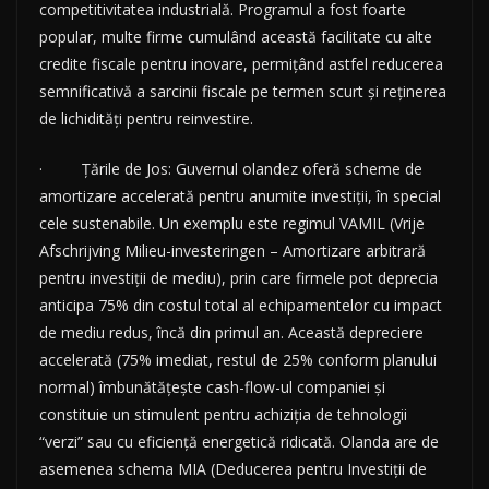
competitivitatea industrială. Programul a fost foarte
popular, multe firme cumulând această facilitate cu alte
credite fiscale pentru inovare, permițând astfel reducerea
semnificativă a sarcinii fiscale pe termen scurt și reținerea
de lichidități pentru reinvestire.
· Țările de Jos: Guvernul olandez oferă scheme de
amortizare accelerată pentru anumite investiții, în special
cele sustenabile. Un exemplu este regimul VAMIL (Vrije
Afschrijving Milieu-investeringen – Amortizare arbitrară
pentru investiții de mediu), prin care firmele pot deprecia
anticipa 75% din costul total al echipamentelor cu impact
de mediu redus, încă din primul an. Această depreciere
accelerată (75% imediat, restul de 25% conform planului
normal) îmbunătățește cash-flow-ul companiei și
constituie un stimulent pentru achiziția de tehnologii
“verzi” sau cu eficiență energetică ridicată. Olanda are de
asemenea schema MIA (Deducerea pentru Investiții de