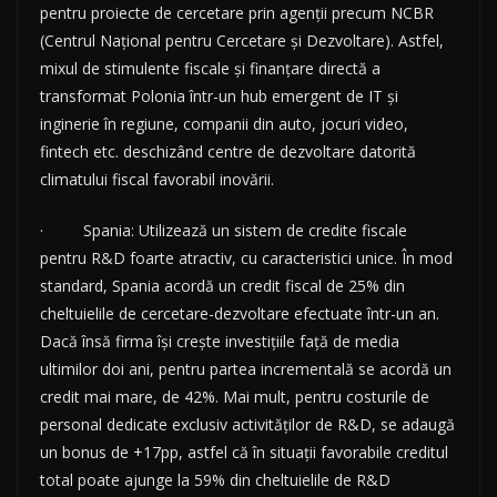
pentru proiecte de cercetare prin agenții precum NCBR
(Centrul Național pentru Cercetare și Dezvoltare). Astfel,
mixul de stimulente fiscale și finanțare directă a
transformat Polonia într-un hub emergent de IT și
inginerie în regiune, companii din auto, jocuri video,
fintech etc. deschizând centre de dezvoltare datorită
climatului fiscal favorabil inovării.
· Spania: Utilizează un sistem de credite fiscale
pentru R&D foarte atractiv, cu caracteristici unice. În mod
standard, Spania acordă un credit fiscal de 25% din
cheltuielile de cercetare-dezvoltare efectuate într-un an.
Dacă însă firma își crește investițiile față de media
ultimilor doi ani, pentru partea incrementală se acordă un
credit mai mare, de 42%. Mai mult, pentru costurile de
personal dedicate exclusiv activităților de R&D, se adaugă
un bonus de +17pp, astfel că în situații favorabile creditul
total poate ajunge la 59% din cheltuielile de R&D