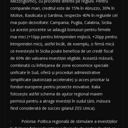
Mezzogiorno), cu procente diferite pe regiuni. Pentru
companiile mari, creditul este de 15% în Abruzzo, 30% în
Molise, Basilicata și Sardinia, respectiv 40% în regiunile cel
mai puțin dezvoltate: Campania, Puglia, Calabria, Sicilia.
La aceste procente se adaugă bonusuri pentru firmele
mai mici (+10pp pentru întreprinderi mijlocii, +20pp pentru
întreprinderi mici), astfel încât, de exemplu, o firmă mică
ce investește în Sicilia poate beneficia de un credit fiscal
de 60% din valoarea investiției eligibile. Această măsură,
combinată cu înființarea de zone economice speciale
unificate în Sud, oferă și proceduri administrative
simplificate (autorizații accelerate) și acces prioritar la
fonduri europene pentru proiecte inovative. Italia
folosește astfel schema de ajutor regional maxim
permisă pentru a atrage investiții în sudul țării, măsura
fiind considerată de succes (planul ZES Unica).
· Polonia: Politica regională de stimulare a investițiilor