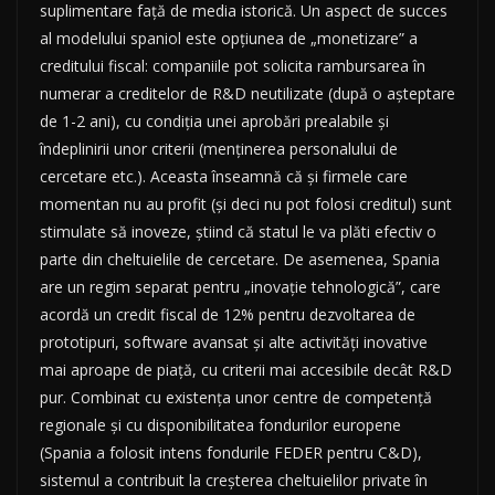
suplimentare față de media istorică. Un aspect de succes
al modelului spaniol este opțiunea de „monetizare” a
creditului fiscal: companiile pot solicita rambursarea în
numerar a creditelor de R&D neutilizate (după o așteptare
de 1-2 ani), cu condiția unei aprobări prealabile și
îndeplinirii unor criterii (menținerea personalului de
cercetare etc.). Aceasta înseamnă că și firmele care
momentan nu au profit (și deci nu pot folosi creditul) sunt
stimulate să inoveze, știind că statul le va plăti efectiv o
parte din cheltuielile de cercetare. De asemenea, Spania
are un regim separat pentru „inovație tehnologică”, care
acordă un credit fiscal de 12% pentru dezvoltarea de
prototipuri, software avansat și alte activități inovative
mai aproape de piață, cu criterii mai accesibile decât R&D
pur. Combinat cu existența unor centre de competență
regionale și cu disponibilitatea fondurilor europene
(Spania a folosit intens fondurile FEDER pentru C&D),
sistemul a contribuit la creșterea cheltuielilor private în