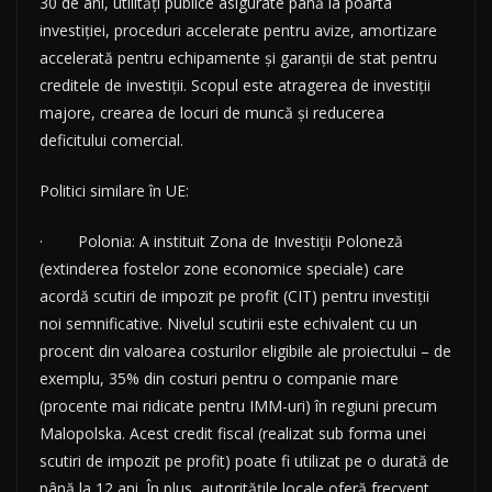
30 de ani, utilități publice asigurate până la poarta
investiției, proceduri accelerate pentru avize, amortizare
accelerată pentru echipamente și garanții de stat pentru
creditele de investiții. Scopul este atragerea de investiții
majore, crearea de locuri de muncă și reducerea
deficitului comercial.
Politici similare în UE:
· Polonia: A instituit Zona de Investiții Poloneză
(extinderea fostelor zone economice speciale) care
acordă scutiri de impozit pe profit (CIT) pentru investiții
noi semnificative. Nivelul scutirii este echivalent cu un
procent din valoarea costurilor eligibile ale proiectului – de
exemplu, 35% din costuri pentru o companie mare
(procente mai ridicate pentru IMM-uri) în regiuni precum
Malopolska. Acest credit fiscal (realizat sub forma unei
scutiri de impozit pe profit) poate fi utilizat pe o durată de
până la 12 ani. În plus, autoritățile locale oferă frecvent