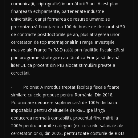
comunicații, criptografie) în următorii 5 ani. Acest plan
finanțează echipamente, parteneriate industrie-
universități, dar și formarea de resurse umane: se
preconizează finanțarea a 100 de burse de doctorat și 50
de contracte postdoctorale pe an, plus atragerea unor
cercetători de top internaționali în Franța. Investițiile
masive ale Franței în R&D (atât prin facilități fiscale cât și
prin programe strategice) au făcut ca Franța să devină
lider UE ca procent din PIB alocat stimulării private a
cercetării.
· Polonia: A introdus treptat facilități fiscale foarte
similare cu cele propuse pentru România. Din 2018,
Polonia are deducere suplimentară de 100% din baza
impozabilă pentru cheltuielile de R&D (pe lângă
deducerea normală contabilă), procentul fiind mărit la
200% pentru anumite categorii (ex. costurile salariale ale
cercetătorilor și, din 2022, pentru toate costurile de R&D