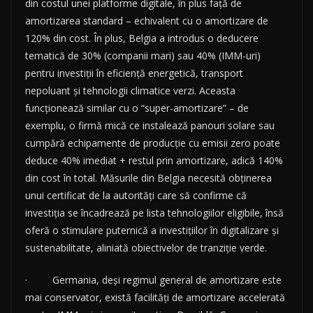
din costul unei platforme digitale, în plus față de
amortizarea standard – echivalent cu o amortizare de
120% din cost. În plus, Belgia a introdus o deducere
tematică de 30% (companii mari) sau 40% (IMM-uri)
pentru investiții în eficiență energetică, transport
nepoluant și tehnologii climatice verzi. Aceasta
funcționează similar cu o “super-amortizare” – de
exemplu, o firmă mică ce instalează panouri solare sau
cumpără echipamente de producție cu emisii zero poate
deduce 40% imediat + restul prin amortizare, adică 140%
din cost în total. Măsurile din Belgia necesită obținerea
unui certificat de la autorități care să confirme că
investiția se încadrează pe lista tehnologiilor eligibile, însă
oferă o stimulare puternică a investițiilor în digitalizare și
sustenabilitate, aliniată obiectivelor de tranziție verde.
· Germania, deși regimul general de amortizare este
mai conservator, există facilități de amortizare accelerată