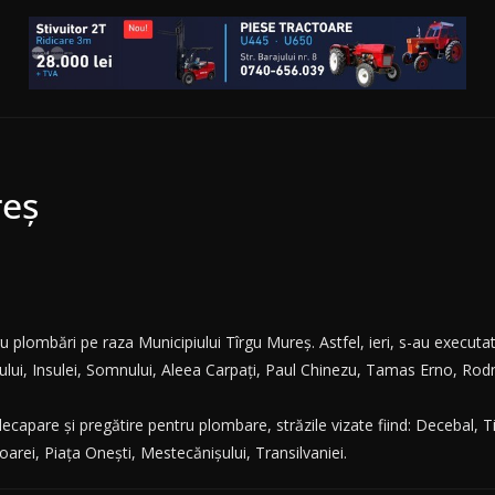
reș
ru plombări pe raza Municipiului Tîrgu Mureș. Astfel, ieri, s-au executa
jului, Insulei, Somnului, Aleea Carpați, Paul Chinezu, Tamas Erno, Rodn
decapare și pregătire pentru plombare, străzile vizate fiind: Decebal, Tis
oarei, Piața Onești, Mestecănișului, Transilvaniei.