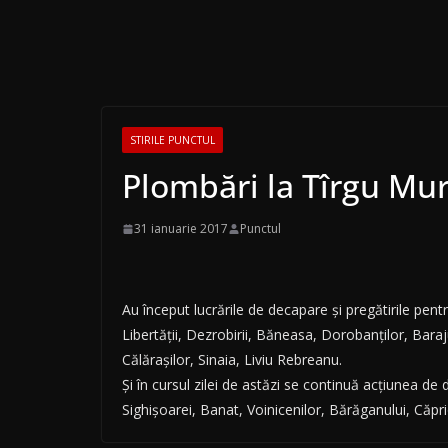
STIRILE PUNCTUL
Plombări la Tîrgu Mu
31 ianuarie 2017
Punctul
Au început lucrările de decapare și pregătirile pent
Libertății, Dezrobirii, Băneasa, Dorobanților, Bara
Călărașilor, Sinaia, Liviu Rebreanu.
Și în cursul zilei de astăzi se continuă acțiunea de 
Sighișoarei, Banat, Voinicenilor, Bărăganului, Căpri