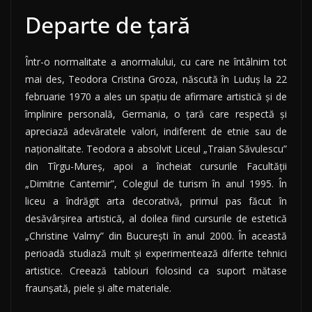
Departe de ţară
Într-o normalitate a anormalului, cu care ne întâlnim tot
mai des, Teodora Cristina Groza, născută în Luduş la 22
februarie 1970 a ales un spaţiu de afirmare artistică şi de
împlinire personală, Germania, o ţară care respectă şi
apreciază adevăratele valori, indiferent de etnie sau de
naţionalitate. Teodora a absolvit Liceul „Traian Săvulescu”
din Tîrgu-Mureş, apoi a încheiat cursurile Facultăţii
„Dimitrie Cantemir”, Colegiul de turism în anul 1995. În
liceu a îndrăgit arta decorativă, primul pas făcut în
desăvârşirea artistică, al doilea fiind cursurile de estetică
„Christine Valmy” din Bucureşti în anul 2000. În această
perioadă studiază mult şi experimentează diferite tehnici
artistice. Creează tablouri folosind ca suport mătase
fraunşată, piele şi alte materiale.