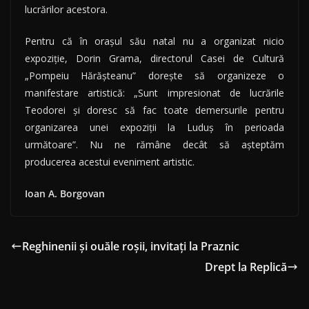
lucrărilor acestora.
Pentru că în oraşul său natal nu a organizat nicio
expoziţie, Dorin Grama, directorul Casei de Cultură
„Pompeiu Hărăşteanu” doreşte să organizeze o
manifestare artistică: „Sunt impresionat de lucrările
Teodorei şi doresc să fac toate demersurile pentru
organizarea unei expoziţii la Luduş în perioada
următoare”. Nu ne rămâne decât să aşteptăm
producerea acestui eveniment artistic.
Ioan A. Borgovan
Reghinenii și ouăle roșii, invitați la Praznic
Drept la Replică