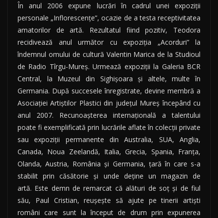
În anul 2006 expune lucrări în cadrul unei expoziţii
personale „Inflorescenţe”, ocazie de a testa receptivitatea
amatorilor de artă. Rezultatul fiind pozitiv, Teodora
recidivează anul următor cu expoziţia „Acorduri” la
îndemnul omului de cultură Valentin Marica de la Studioul
de Radio Tîrgu-Mureş. Urmează expoziţii la Galeria BCR
Central, la Muzeul din Sighişoara şi altele, multe în
Germania. După succesele înregistrate, devine membră a
Asociaţiei Artiştilor Plastici din judeţul Mureş începând cu
anul 2007. Recunoaşterea internaţională a talentului
poate fi exemplificată prin lucrările aflate în colecţii private
sau expoziţii permanente din Australia, SUA, Anglia,
Canada, Noua Zeelandă, Italia, Grecia, Spania, Franţa,
Olanda, Austria, România şi Germania, ţară în care s-a
stabilit prin căsătorie şi unde deţine un magazin de
artă. Este demn de remarcat că alături de soţ şi de fiul
său, Paul Cristian, reuşeşte să ajute pe tinerii artişti
români care sunt la început de drum prin expunerea