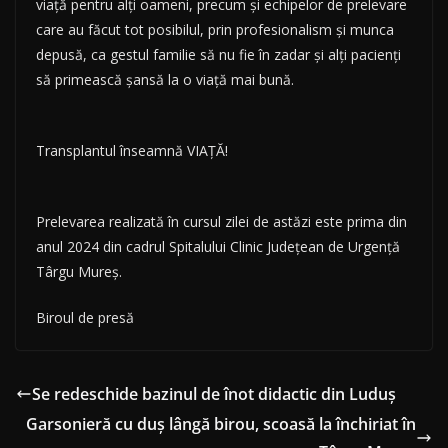
viaţă pentru alţi oameni, precum şi echipelor de prelevare
care au făcut tot posibilul, prin profesionalism şi munca
depusă, ca gestul familie să nu fie în zadar şi alţi pacienţi
să primească şansă la o viaţă mai bună.
Transplantul înseamnă VIAŢĂ!
Prelevarea realizată în cursul zilei de astăzi este prima din
anul 2024 din cadrul Spitalului Clinic Judeţean de Urgenţă
Târgu Mureş.
Biroul de presă
Se redeschide bazinul de înot didactic din Luduș
Garsonieră cu duş lângă birou, scoasă la închiriat în