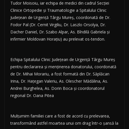
Tudor Moisoiu, iar echipa de medici din cadrul Secţiei
Clinice Ortopedie şi Traumatologie a Spitalului Clinic
Judeţean de Urgenţă Târgu Mureş, coordonată de Dr.
Fodor Pal (Dr. Cernit Virgiliu, Dr. Laszlo Orsolya, Dr.
Dacher Daniel, Dr. Szabo Alpar, As. Bîndilă Gabriela şi
infirmier Moldovan Horaţiu) au prelevat os-tendon.
Echipa Spitalului Clinic Judeţean de Urgenţă Târgu Mureş
pentru declararea şi menţinerea donatorului, coordonată
de Dr. Mihai Morariu, a fost formată din Dr. Săplăcan
Irina, Dr. Haţegan Valeriu, As. Olescher Mădălina, As.
Andrei Burghelea, As. Dorin Boca şi coordonatorul
regional Dr. Oana Pitea
Mulţumim familiei care a fost de acord cu prelevarea,
transformând astfel moartea unui om drag într-o şansă la