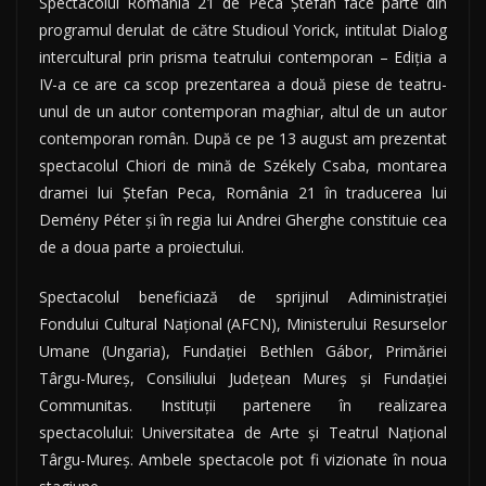
Spectacolul România 21 de Peca Ştefan face parte din
programul derulat de către Studioul Yorick, intitulat Dialog
intercultural prin prisma teatrului contemporan – Ediția a
IV-a ce are ca scop prezentarea a două piese de teatru-
unul de un autor contemporan maghiar, altul de un autor
contemporan român. După ce pe 13 august am prezentat
spectacolul Chiori de mină de Székely Csaba, montarea
dramei lui Ștefan Peca, România 21 în traducerea lui
Demény Péter și în regia lui Andrei Gherghe constituie cea
de a doua parte a proiectului.
Spectacolul beneficiază de sprijinul Adiministrației
Fondului Cultural Național (AFCN), Ministerului Resurselor
Umane (Ungaria), Fundației Bethlen Gábor, Primăriei
Târgu-Mureș, Consiliului Județean Mureș și Fundației
Communitas. Instituții partenere în realizarea
spectacolului: Universitatea de Arte şi Teatrul Național
Târgu-Mureș. Ambele spectacole pot fi vizionate în noua