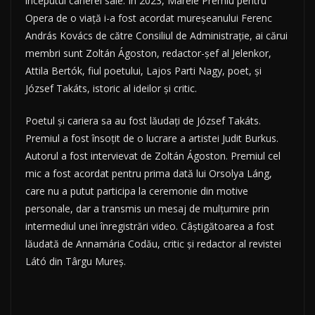
începutul carierei sale. În 2023, Marele Premiu pentru
Opera de o viață i-a fost acordat mureșeanului Ferenc
András Kovács de către Consiliul de Administrație, ai cărui
membri sunt Zoltán Ágoston, redactor-șef al Jelenkor,
Attila Bertók, fiul poetului, Lajos Parti Nagy, poet, și
József Takáts, istoric al ideilor și critic.
Poetul și cariera sa au fost lăudați de József Takáts.
Premiul a fost însoțit de o lucrare a artistei Judit Burkus.
Autorul a fost intervievat de Zoltán Ágoston. Premiul cel
mic a fost acordat pentru prima dată lui Orsolya Láng,
care nu a putut participa la ceremonie din motive
personale, dar a transmis un mesaj de mulțumire prin
intermediul unei înregistrări video. Câștigătoarea a fost
lăudată de Annamária Codău, critic și redactor al revistei
Látó din Târgu Mureș.