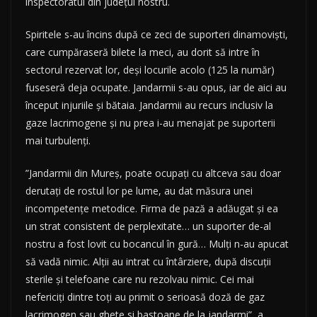
inspectoratul din județul nostru.
Spiritele s-au încins după ce zeci de suporteri dinamoviști,
care cumpăraseră bilete la meci, au dorit să intre în
sectorul rezervat lor, deși locurile acolo (125 la număr)
fuseseră deja ocupate. Jandarmii s-au opus, iar de aici au
început injuriile și bătaia. Jandarmii au recurs inclusiv la
gaze lacrimogene și nu prea i-au menajat pe suporterii
mai turbulenți.
”Jandarmii din Mureș, poate ocupați cu altceva sau doar
derutați de rostul lor pe lume, au dat măsura unei
incompetențe metodice. Firma de pază a adăugat și ea
un strat consistent de perplexitate… un suporter de-al
nostru a fost lovit cu bocancul în gură… Mulți n-au apucat
să vadă nimic. Alții au intrat cu întârziere, după discuții
sterile și telefoane care nu rezolvau nimic. Cei mai
nefericiți dintre toți au primit o serioasă doză de gaz
lacrimogen sau ghete si bastoane de la jandarmi”, a