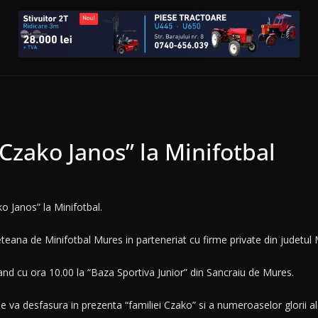
“Czako Janos” la Minifotbal
o Janos” la Minifotbal.
teana de Minifotbal Mures in parteneriat cu firme private din judetul
and cu ora 10.00 la “Baza Sportiva Junior” din Sancraiu de Mures.
se va desfasura in prezenta “familiei Czako” si a numeroaselor glorii 