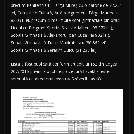
precum Penitenciarul Târgu Mureș cu o datorie de 72.251
lei, Centrul de Cultură, Artă și Agrement Târgu Mureș cu
82.031 lei, precum și mai multe școli gimnaziale din oraș:
Liceul cu Program Sportiv Szasz Adalbert (98.270 lei),
Școala Gimnazială Alexandru Ioan Cuza (48.902 lei),
Școala Gimnazială Tudor Vladimirescu (36.862 lei) și
Școala Gimnazială Serafim Duicu (31.237 lei).
Lista a fost publicată conform articolului 162 din Legea
207/2015 privind Codul de procedură fiscală și este
semnată de directorul executiv Szöverfi László.