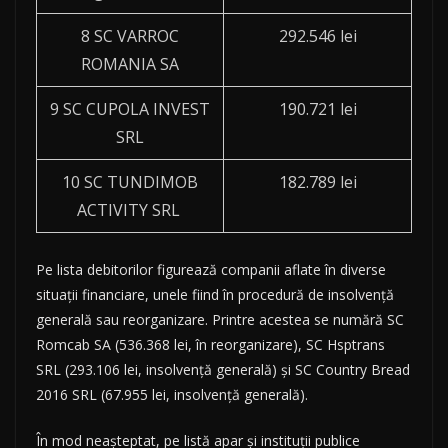
8 SC VARROC
292.546 lei
ROMANIA SA
9 SC CUPOLA INVEST
190.721 lei
SRL
10 SC TUNDIMOB
182.789 lei
ACTIVITY SRL
Pe lista debitorilor figurează companii aflate în diverse
situații financiare, unele fiind în procedură de insolvență
generală sau reorganizare. Printre acestea se numără SC
Romcab SA (536.368 lei, în reorganizare), SC Hsptrans
SRL (293.106 lei, insolvență generală) și SC Country Bread
2016 SRL (67.955 lei, insolvență generală).
În mod neașteptat, pe listă apar și instituții publice