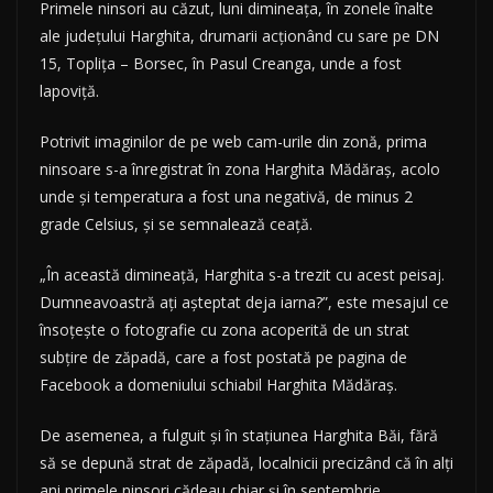
Primele ninsori au căzut, luni dimineaţa, în zonele înalte
ale judeţului Harghita, drumarii acţionând cu sare pe DN
15, Topliţa – Borsec, în Pasul Creanga, unde a fost
lapoviţă.
Potrivit imaginilor de pe web cam-urile din zonă, prima
ninsoare s-a înregistrat în zona Harghita Mădăraş, acolo
unde şi temperatura a fost una negativă, de minus 2
grade Celsius, şi se semnalează ceaţă.
„În această dimineaţă, Harghita s-a trezit cu acest peisaj.
Dumneavoastră aţi aşteptat deja iarna?”, este mesajul ce
însoţeşte o fotografie cu zona acoperită de un strat
subţire de zăpadă, care a fost postată pe pagina de
Facebook a domeniului schiabil Harghita Mădăraş.
De asemenea, a fulguit şi în staţiunea Harghita Băi, fără
să se depună strat de zăpadă, localnicii precizând că în alţi
ani primele ninsori cădeau chiar şi în septembrie.