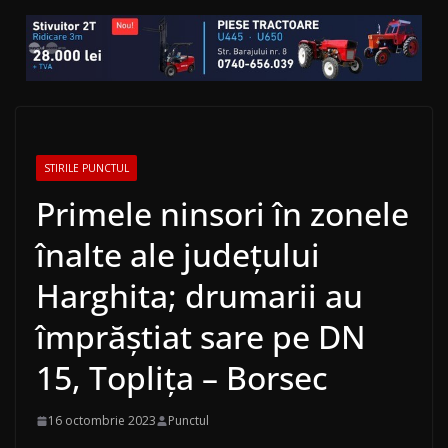
STIRILE PUNCTUL
Primele ninsori în zonele
înalte ale judeţului
Harghita; drumarii au
împrăştiat sare pe DN
15, Topliţa – Borsec
16 octombrie 2023
Punctul