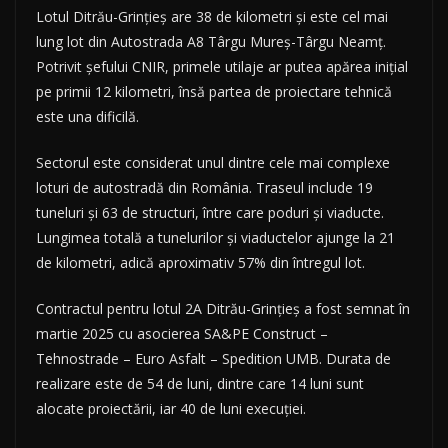
Lotul Ditrău-Grințieș are 38 de kilometri și este cel mai
lung lot din Autostrada A8 Târgu Mureș-Târgu Neamț.
Potrivit șefului CNIR, primele utilaje ar putea apărea inițial
pe primii 12 kilometri, însă partea de proiectare tehnică
este una dificilă.
Sectorul este considerat unul dintre cele mai complexe
loturi de autostradă din România. Traseul include 19
tuneluri și 63 de structuri, între care poduri și viaducte.
Lungimea totală a tunelurilor și viaductelor ajunge la 21
de kilometri, adică aproximativ 57% din întregul lot.
Contractul pentru lotul 2A Ditrău-Grințieș a fost semnat în
martie 2025 cu asocierea SA&PE Construct –
Tehnostrade – Euro Asfalt – Spedition UMB. Durata de
realizare este de 54 de luni, dintre care 14 luni sunt
alocate proiectării, iar 40 de luni execuției.