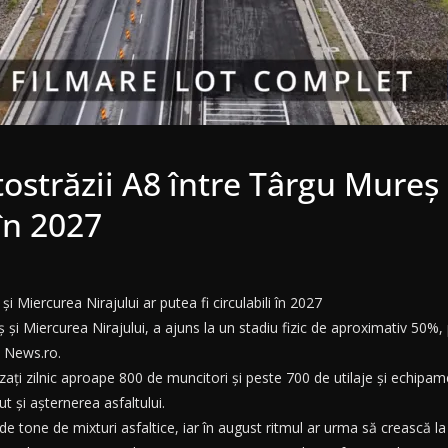
tostrăzii A8 între Târgu Mureș
 în 2027
și Miercurea Nirajului ar putea fi circulabili în 2027
ș și Miercurea Nirajului, a ajuns la un stadiu fizic de aproximativ 50%, p
e News.ro.
izați zilnic aproape 800 de muncitori și peste 700 de utilaje și echipam
 și așternerea asfaltului.
 tone de mixturi asfaltice, iar în august ritmul ar urma să crească la 