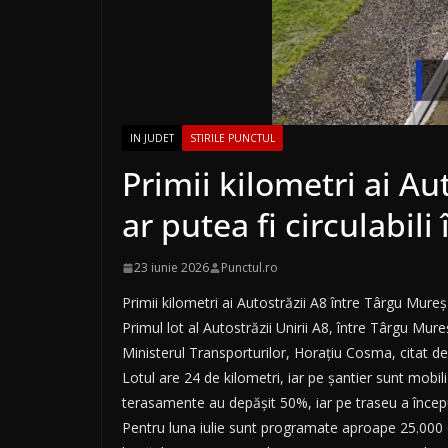
IN JUDET
STIRILE PUNCTUL
Primii kilometri ai Au
ar putea fi circulabili
23 iunie 2026
Punctul.ro
Primii kilometri ai Autostrăzii A8 între Târgu Mureș 
Primul lot al Autostrăzii Unirii A8, între Târgu Mure
Ministerul Transporturilor, Horațiu Cosma, citat d
Lotul are 24 de kilometri, iar pe șantier sunt mobil
terasamente au depășit 50%, iar pe traseu a început
Pentru luna iulie sunt programate aproape 25.000 de